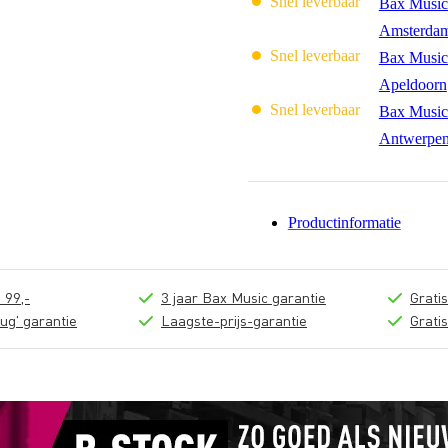
Snel leverbaar
Bax Music
Amsterda
Snel leverbaar
Bax Music
Apeldoorn
Snel leverbaar
Bax Music
Antwerpe
Productinformatie
 99,-
3 jaar Bax Music garantie
Grati
ug' garantie
Laagste-prijs-garantie
Grati