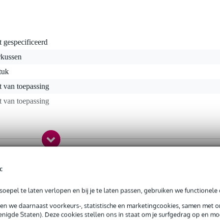
t gespecificeerd
rkussen
tuk
t van toepassing
t van toepassing
gr
0 x 10,0 x 3,0 cm
c
oepel te laten verlopen en bij je te laten passen, gebruiken we functionele 
sen we daarnaast voorkeurs-, statistische en marketingcookies, samen met 
nigde Staten). Deze cookies stellen ons in staat om je surfgedrag op en mog