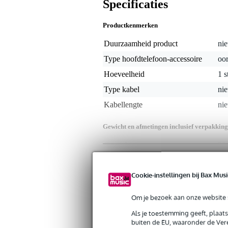
Specificaties
Productkenmerken
Duurzaamheid product
nie
Type hoofdtelefoon-accessoire
oo
Hoeveelheid
1 s
Type kabel
nie
Kabellengte
nie
Gewicht en afmetingen inclusief verpakking
Gewicht
20 
(incl. verpakking)
Afmeting
11,
(incl. verpakking)
Cookie-instellingen bij Bax Musi
Om je bezoek aan onze website s
Als je toestemming geeft, plaat
buiten de EU, waaronder de Vere