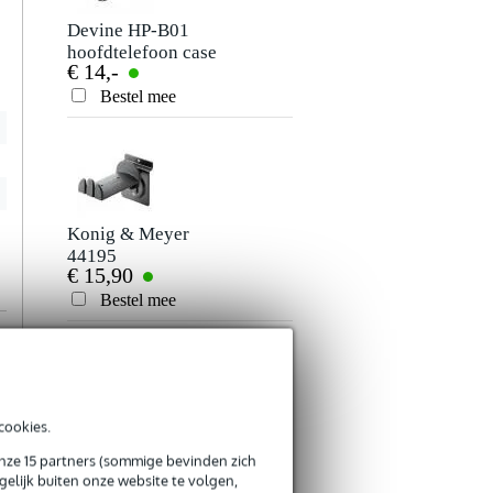
Devine HP-B01
hoofdtelefoon case
€ 14,-
Bestel mee
Verstuur
Konig & Meyer
44195
€ 15,90
hoofdtelefoonhouder
Bestel mee
cookies.
Konig & Meyer
16080
onze 15 partners (sommige bevinden zich
€ 12,90
elijk buiten onze website te volgen,
hoofdtelefoonhouder