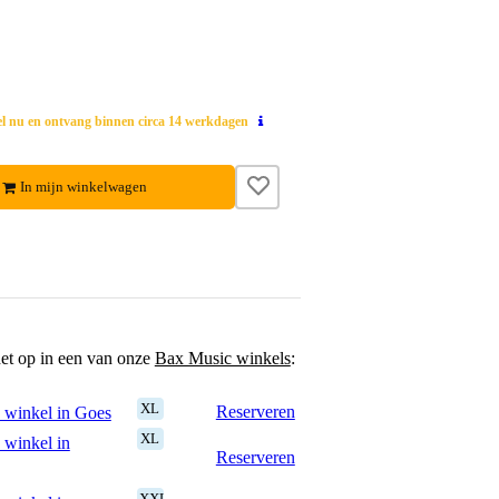
el nu en ontvang binnen circa 14 werkdagen
In mijn winkelwagen
het op in een van onze
Bax Music winkels
:
XL
Reserveren
 winkel in Goes
XL
 winkel in
Reserveren
XXL