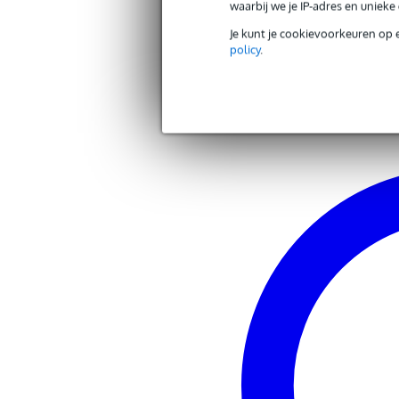
waarbij we je IP-adres en uniek
Andere producten van AKG
Je kunt je cookievoorkeuren op 
policy
.
Zoek alle producten van het merk AKG