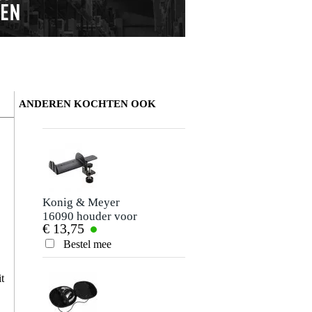
ANDEREN KOCHTEN OOK
Schrijf zelf een review
Je naam
Er zijn nog geen reviews voor dit product.
Konig & Meyer
16090 houder voor
€ 13,75
hoofdtelefoon
Je beoordeling
Bestel mee
Je ervaring
t