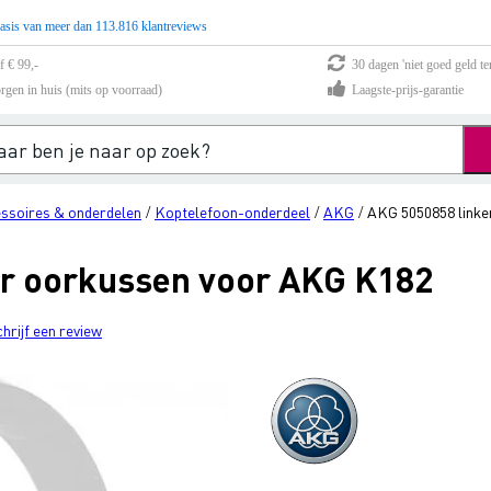
asis van meer dan 113.816 klantreviews
f € 99,-
30 dagen 'niet goed geld te
rgen in huis (mits op voorraad)
Laagste-prijs-garantie
ssoires & onderdelen
Koptelefoon-onderdeel
AKG
AKG 5050858 link
/
/
/
er oorkussen voor AKG K182
chrijf een review