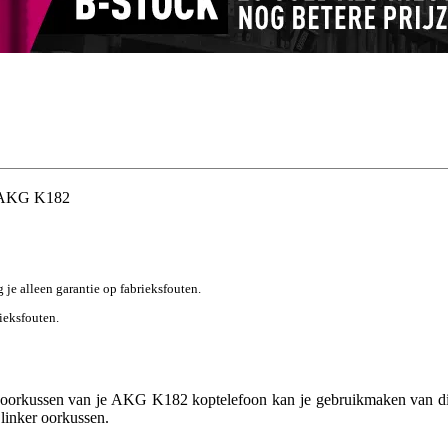
r AKG K182
g je alleen garantie op fabrieksfouten.
rieksfouten.
n oorkussen van je AKG K182 koptelefoon kan je gebruikmaken van di
 linker oorkussen.