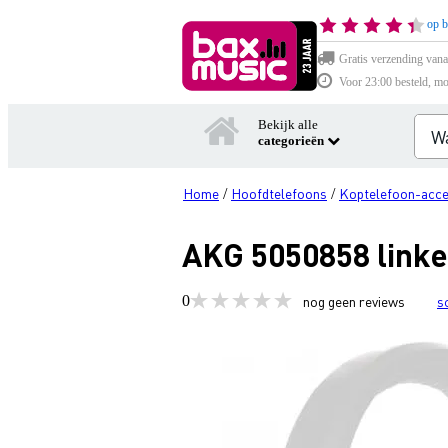
op b
Gratis verzending vana
Voor 23:00 besteld, mo
Bekijk alle
categorieën
Home
Hoofdtelefoons
Koptelefoon-acce
/
/
AKG 5050858 link
0
nog geen reviews
s