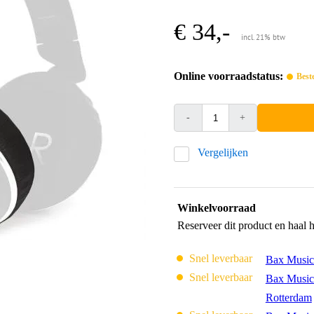
€ 34,-
incl. 21% btw
Online voorraadstatus:
Best
-
+
Vergelijken
Winkelvoorraad
Reserveer dit product en haal 
Snel leverbaar
Bax Music
Snel leverbaar
Bax Music
Rotterdam