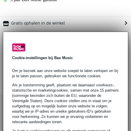
Gratis ophalen in de winkel
Productinformatie
AIAIAI H03
hoofdband voor TMA-2 koptelefoons
Cookie-instellingen bij Bax Music
materiaal:
nylon
Om je bezoek aan onze website soepel te laten verlopen en bij
je te laten passen, gebruiken we functionele cookies.
PU lederen hoofdkussen
Als je toestemming geeft, plaatsen we daarnaast voorkeurs-,
Bekijk alle productspecificaties
statistische en marketingcookies, samen met onze 15 partners
(sommige bevinden zich buiten de EU, waaronder de
Verenigde Staten). Deze cookies stellen ons in staat om je
Bekijk ook eens (3)
surfgedrag op en mogelijk buiten onze website te volgen,
waarbij we je IP-adres en unieke gebruikers-ID’s gebruiken
voor herkenning. Zo kunnen we je ervaring verbeteren en
relevante aanbiedingen tonen.
Je kunt je cookievoorkeuren op elk moment aanpassen of