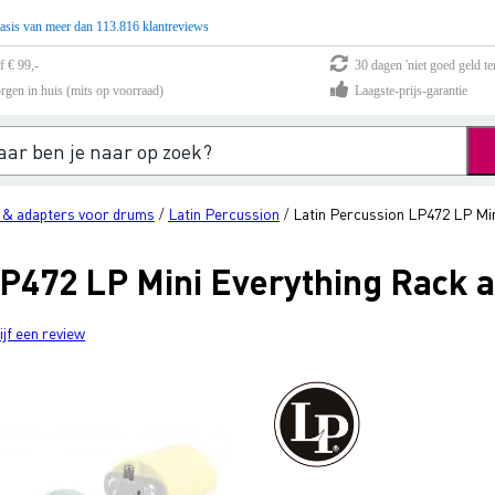
asis van meer dan 113.816 klantreviews
f € 99,-
30 dagen 'niet goed geld te
rgen in huis (mits op voorraad)
Laagste-prijs-garantie
& adapters voor drums
Latin Percussion
Latin Percussion LP472 LP Min
/
/
LP472 LP Mini Everything Rack 
ijf een review