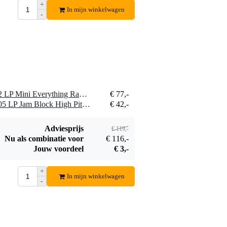
€ 31,-
jam block
+
In mijn winkelwagen
Bestel mee
-
1 x Latin Percussion LP472 LP Mini Everything Rack adapter
€ 77,-
1 x Latin Percussion LP1205 LP Jam Block High Pitch woodblock
€ 42,-
Adviesprijs
€ 119,-
Nu als combinatie voor
€ 116,-
Jouw voordeel
€ 3,-
+
In mijn winkelwagen
-