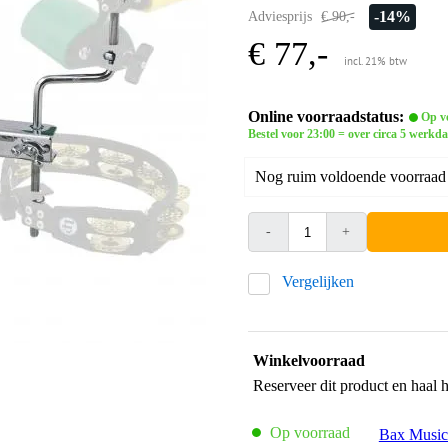
-14%
Adviesprijs
€ 90,-
€ 77,-
incl. 21% btw
Online voorraadstatus:
Op vo
Bestel voor 23:00 = over circa 5 werkda
Nog ruim voldoende voorraad b
-
+
Vergelijken
Winkelvoorraad
Reserveer dit product en haal 
Op voorraad
Bax Music