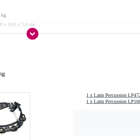
 kg
0 x 10,0 x 5,0 cm
3/8" tot 1-1/8" (9.5 - 28.6 mm)
e staaf (3/8" diameter)
ng