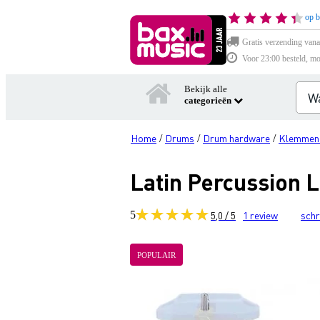
op b
Gratis verzending vana
Voor 23:00 besteld, mo
Bekijk alle
categorieën
Home
Drums
Drum hardware
Klemmen 
/
/
/
Latin Percussion 
5
5,0 / 5
1
review
schr
POPULAIR