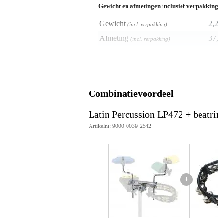
Gewicht en afmetingen inclusief verpakking
Gewicht
2,2
(incl. verpakking)
Afmeting
37,
(incl. verpakking)
Productspecificaties
percussie-rack
geschikt voor statief-buizen van 
Combinatievoordeel
breedte: 178 mm
inclusief 2x extra lange Z-vormig
Latin Percussion LP472 + beatri
Artikelnr: 9000-0039-2542
+