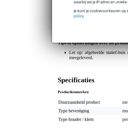
waarbij we je IP-adres en uniek
Algemeen
Je kunt je cookievoorkeuren op 
Het alom geprezen Latin Percussio
policy
.
ingenieuze zet. Een zeer praktische e
zoals een cowbell, beatring, jam bloc
buis van minimaal 9,5 mm en maximaal
vormige staven, die plaats bieden aan e
Tips of opmerkingen over dit produ
Let op: afgebeelde statief-buis 
meegeleverd.
Specificaties
Productkenmerken
Duurzaamheid product
nie
Type bevestiging
mu
Type houder / klem
pe