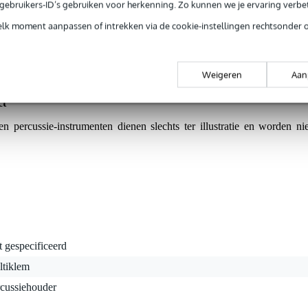
e gebruikers-ID’s gebruiken voor herkenning. Zo kunnen we je ervaring verb
elk moment aanpassen of intrekken via de cookie-instellingen rechtsonder 
n doet met de Latin Percussion LP Mini Everything Rack weer ee
n degelijke rack waaraan u meerdere percussie-instrumenten bevestigt
ks en blast blocks. U draait de Latin Percussion LP472 aan een statief
 28,5 mm dik. In het rack zelf klemt u de meegeleverde extra lange Z
Weigeren
Aan
en flinke set instrumenten!
ct
en percussie-instrumenten dienen slechts ter illustratie en worden nie
t gespecificeerd
ltiklem
rcussiehouder