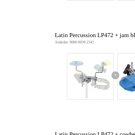
Latin Percussion LP472 + jam b
Artikelnr: 9000-0039-2543
+
Latin Percussion LP472 + cowbe