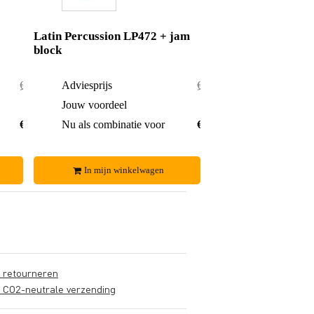
Latin Percussion LP472 + jam
block
€ 121,-
Adviesprijs
€ 119,-
€ 2,-
Jouw voordeel
€ 3,-
€ 119,-
Nu als combinatie voor
€ 116,-
In mijn winkelwagen
s retourneren
s CO2-neutrale verzending