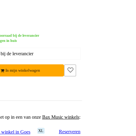
orraad bij de leverancier
gen in huis
ij de leverancier
In mijn winkelwagen
het op in een van onze
Bax Music winkels
:
XL
Reserveren
 winkel in Goes