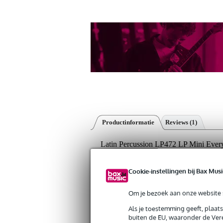
Productinformatie
Reviews
(1)
Latin Percussion LP472 LP Mini Every
Artikelnr:
9000-0005-4172
Servicebelofte
Cookie-instellingen bij Bax Musi
Bax Music Garantie
: Op dit product kri
Om je bezoek aan onze website s
Op dit product krijg je 3 jaar Bax Music Gara
Als je toestemming geeft, plaat
buiten de EU, waaronder de Vere