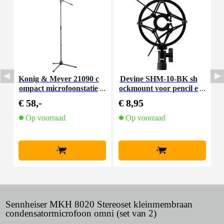
Konig & Meyer 21090 c
Devine SHM-10-BK sh
K
ompact microfoonstatie
ockmount voor pencil e
f zwart
n overhead microfoons
€ 58,-
€ 8,95
€
zwart
Op voorraad
Op voorraad
+
+
Sennheiser MKH 8020 Stereoset kleinmembraan
condensatormicrofoon omni (set van 2)