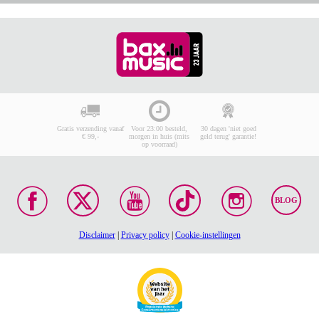
Gratis verzending vanaf
Voor 23:00 besteld,
30 dagen 'niet goed
€ 99,-
morgen in huis (mits
geld terug' garantie!
op voorraad)
BLOG
Disclaimer
|
Privacy policy
|
Cookie-instellingen