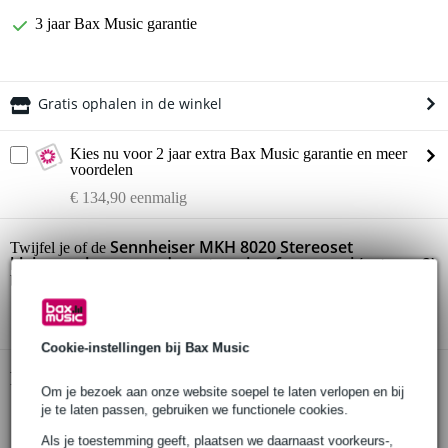
3 jaar Bax Music garantie
Gratis ophalen in de winkel
Kies nu voor 2 jaar extra Bax Music garantie en meer
voordelen
€ 134,90 eenmalig
Sennheiser MKH 8020 Stereoset
Twijfel je of de
kleinmembraan condensatormicrofoon omni (set van 2)
bij je past? Doe de check.
Start de check
Cookie-instellingen bij Bax Music
Productinformatie
Om je bezoek aan onze website soepel te laten verlopen en bij
je te laten passen, gebruiken we functionele cookies.
Sennheiser MKH 8020 stereo set
RF bias kleinmembraan condensatormicrofoon set
Als je toestemming geeft, plaatsen we daarnaast voorkeurs-,