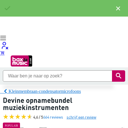
×
Kleinmembraan-condensatormicrofoons
Devine opnamebundel
muziekinstrumenten
4,6 / 5
664 reviews
schrijf een review
POPULAIR