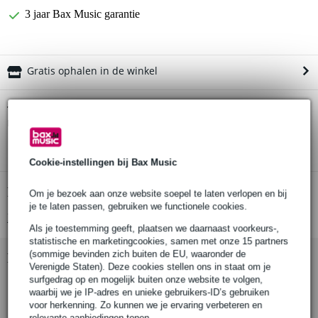
3 jaar Bax Music garantie
Gratis ophalen in de winkel
Devine opnamebundel
Twijfel je of de
muziekinstrumenten
bij je past? Doe de check.
Start de check
Cookie-instellingen bij Bax Music
Productinformatie
Om je bezoek aan onze website soepel te laten verlopen en bij
je te laten passen, gebruiken we functionele cookies.
Bekijk alle productspecificaties
Als je toestemming geeft, plaatsen we daarnaast voorkeurs-,
statistische en marketingcookies, samen met onze 15 partners
(sommige bevinden zich buiten de EU, waaronder de
Bekijk ook eens (1)
Verenigde Staten). Deze cookies stellen ons in staat om je
surfgedrag op en mogelijk buiten onze website te volgen,
waarbij we je IP-adres en unieke gebruikers-ID’s gebruiken
voor herkenning. Zo kunnen we je ervaring verbeteren en
relevante aanbiedingen tonen.