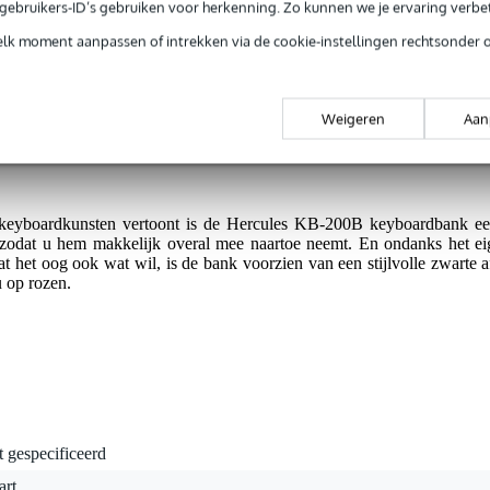
e gebruikers-ID’s gebruiken voor herkenning. Zo kunnen we je ervaring verb
elk moment aanpassen of intrekken via de cookie-instellingen rechtsonder 
kaar wanneer u plaatsneemt op de Hercules KB-200B keyboardbank. 
ing. U vindt altijd een makkelijke houding op het aangenaam zachte ku
Weigeren
Aan
draai de juiste zithoogte. De KB-200B is namelijk in hoogte verstelbaa
t-systeem. En daarnaast heeft u nog de gelegenheid om 8 cm naar eigen i
keyboardkunsten vertoont is de Hercules KB-200B keyboardbank ee
 zodat u hem makkelijk overal mee naartoe neemt. En ondanks het ei
at het oog ook wat wil, is de bank voorzien van een stijlvolle zwarte 
 op rozen.
t gespecificeerd
art