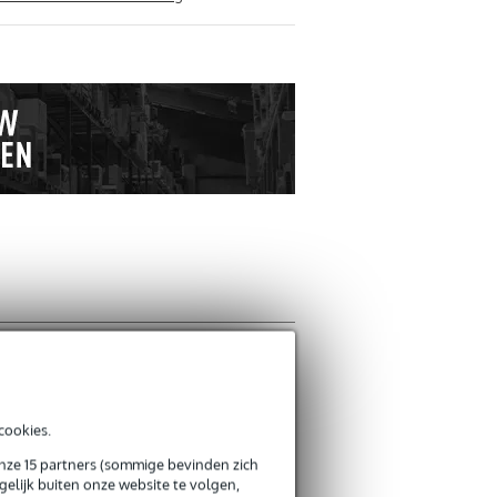
Schrijf zelf een r
Je naam
cookies.
Ron KLaassen
4 juni 
onze 15 partners (sommige bevinden zich
elijk buiten onze website te volgen,