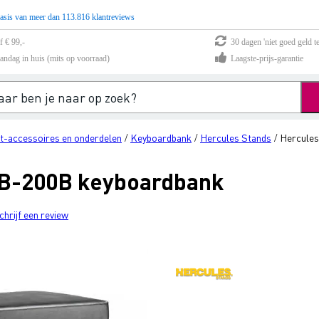
asis van meer dan 113.816 klantreviews
f € 99,-
30 dagen 'niet goed geld te
andag in huis (mits op voorraad)
Laagste-prijs-garantie
t-accessoires en onderdelen
Keyboardbank
Hercules Stands
Hercules
/
/
/
KB-200B keyboardbank
chrijf een review