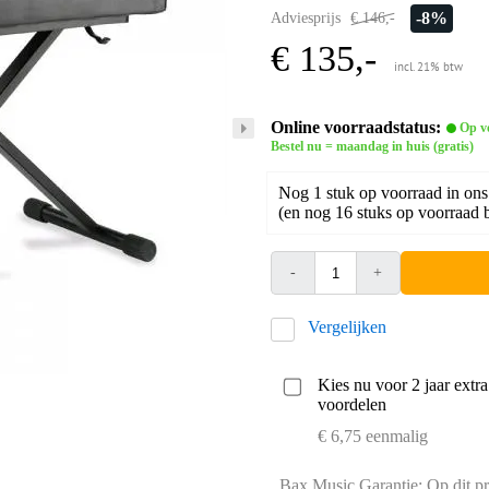
-8%
Adviesprijs
€ 146,-
€ 135,-
incl. 21% btw
Online voorraadstatus:
Op v
Bestel nu = maandag in huis (gratis)
Nog 1 stuk op voorraad in ons
(en nog 16 stuks op voorraad b
-
+
Vergelijken
Kies nu voor 2 jaar extr
voordelen
€ 6,75 eenmalig
Bax Music Garantie: Op dit pr