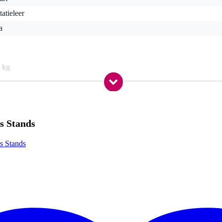
tatieleer
a
 kg
0 x 39,0 x 18,0 cm
s Stands
s Stands
es direct te selecteren
nsport
mm
530, 560 mm
g