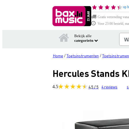
op b
Gratis verzending vana
Voor 23:00 besteld, ma
Bekijk alle
categorieën
Home
Toetsinstrumenten
Toetsinstrumen
/
/
Hercules Stands 
4.5
4,5 / 5
4
reviews
s