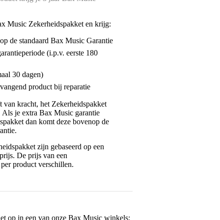
ax Music Zekerheidspakket en krijg:
enop de standaard Bax Music Garantie
garantieperiode (i.p.v. eerste 180
maal 30 dagen)
vangend product bij reparatie
jft van kracht, het Zekerheidspakket
. Als je extra Bax Music garantie
dspakket dan komt deze bovenop de
antie.
eidspakket zijn gebaseerd op een
rijs. De prijs van een
per product verschillen.
het op in een van onze
Bax Music winkels
: