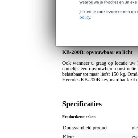
waarbij we je IP-adres en uniek
Je kunt je cookievoorkeuren op 
Algemeen
policy
.
U speelt moeiteloos uren achter el
bergen zitcomfort met zijn dikke voer
biedt. Bovendien vindt u in een handom
selecteren via het EZ Height Adjustmen
KB-200B: opvouwbaar en licht
Ook wanneer u graag op locatie uw 
namelijk een opvouwbare constructie
belastbaar tot maar liefst 150 kg. Omd
Hercules KB-200B keyboardbank zit u
Specificaties
Productkenmerken
Duurzaamheid product
nie
Kleur
zw