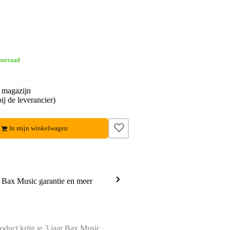
oorraad
 magazijn
ij de leverancier)
In mijn winkelwagen
a Bax Music garantie en meer
oduct krijg je 3 jaar Bax Music