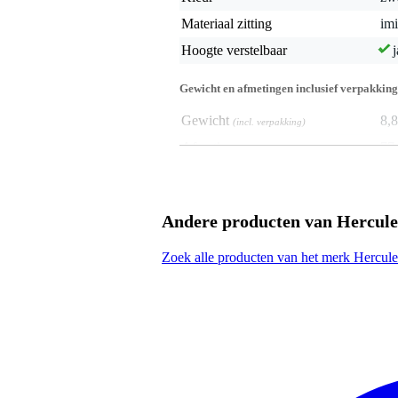
Materiaal zitting
imi
Hoogte verstelbaar
j
Gewicht en afmetingen inclusief verpakking
Gewicht
8,8
(incl. verpakking)
Afmeting
77,
(incl. verpakking)
Productspecificaties
praktische keyboardbank
Andere producten van Hercule
comfortabele zitting
in hoogte verstelbaar
Zoek alle producten van het merk Hercule
EZ Height Adjustment om 4 hoogt
opvouwbaar voor eenvoudig tra
afmetingen zitvlak: 600 x 320 
verstelbare hoogtes: 480, 510, 
gewicht: 7.4 kg
maximale belastbaarheid: 150 k
kleur: zwart