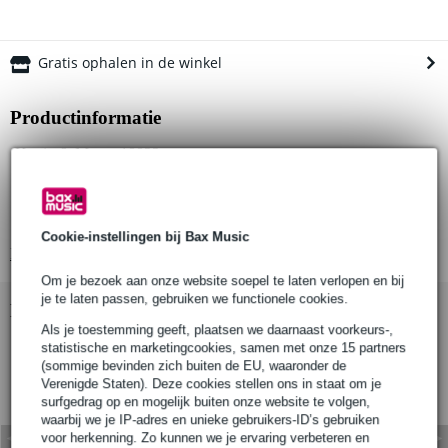
Gratis ophalen in de winkel
Productinformatie
Konig & Meyer 18822
stacker / extensie voor Omega-E 18800, 18810 en Omega Pro
18820
in hoogte te verstellen: van 200 tot 275 mm
Cookie-instellingen bij Bax Music
Bekijk alle productspecificaties
Om je bezoek aan onze website soepel te laten verlopen en bij
je te laten passen, gebruiken we functionele cookies.
Bekijk ook eens (5)
Als je toestemming geeft, plaatsen we daarnaast voorkeurs-,
statistische en marketingcookies, samen met onze 15 partners
(sommige bevinden zich buiten de EU, waaronder de
Verenigde Staten). Deze cookies stellen ons in staat om je
surfgedrag op en mogelijk buiten onze website te volgen,
waarbij we je IP-adres en unieke gebruikers-ID’s gebruiken
voor herkenning. Zo kunnen we je ervaring verbeteren en