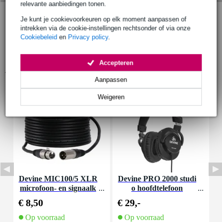
relevante aanbiedingen tonen.
Je kunt je cookievoorkeuren op elk moment aanpassen of
intrekken via de cookie-instellingen rechtsonder of via onze
Cookiebeleid
en
Privacy policy
.
Accepteren
Accessoires (15)
Aanpassen
Weigeren
Devine MIC100/5 XLR
Devine PRO 2000 studi
D
microfoon- en signaalk
o hoofdtelefoon
abel 5 meter
€ 8,50
€ 29,-
€
Op voorraad
Op voorraad