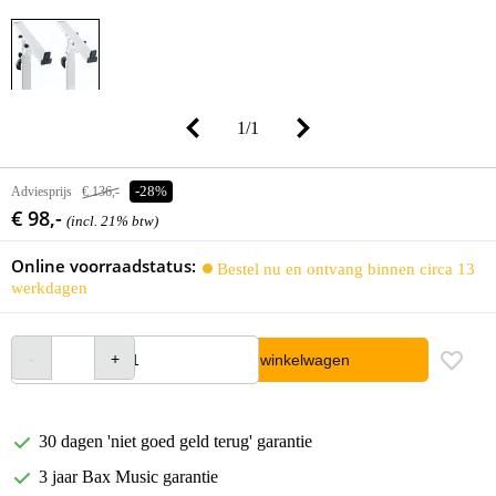
1
/
1
Adviesprijs
€ 136,-
-28%
€ 98,-
(incl. 21% btw)
Online voorraadstatus:
Bestel nu en ontvang binnen circa 13
werkdagen
In winkelwagen
30 dagen 'niet goed geld terug' garantie
3 jaar Bax Music garantie