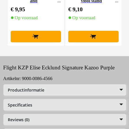
and
viool stand
t
€ 9,95
€ 9,10
€
Op voorraad
Op voorraad
+
+
Flight KZP Elise Ecklund Signature Kazoo Purple
Artikelnr:
9000-0086-4566
Productinformatie
Specificaties
Reviews (0)