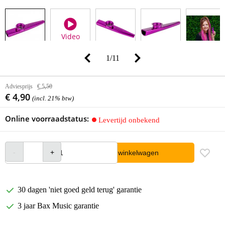
Video
1
/
11
Adviesprijs
€ 5,50
€ 4,90
(incl. 21% btw)
Online voorraadstatus:
Levertijd onbekend
In winkelwagen
30 dagen 'niet goed geld terug' garantie
3 jaar Bax Music garantie