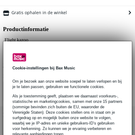
Gratis ophalen in de winkel
Productinformatie
Flight kazoo
type: KZP Elise Ecklund Signature Kazoo
kleur: paars (purple)
Bekijk alle productspecificaties
Cookie-instellingen bij Bax Music
Bekijk ook eens (4)
Om je bezoek aan onze website soepel te laten verlopen en bij
je te laten passen, gebruiken we functionele cookies.
Als je toestemming geeft, plaatsen we daarnaast voorkeurs-,
statistische en marketingcookies, samen met onze 15 partners
(sommige bevinden zich buiten de EU, waaronder de
Verenigde Staten). Deze cookies stellen ons in staat om je
Bekijk ook eens (2)
surfgedrag op en mogelijk buiten onze website te volgen,
waarbij we je IP-adres en unieke gebruikers-ID’s gebruiken
voor herkenning. Zo kunnen we je ervaring verbeteren en
relevante aanbiedingen tonen.