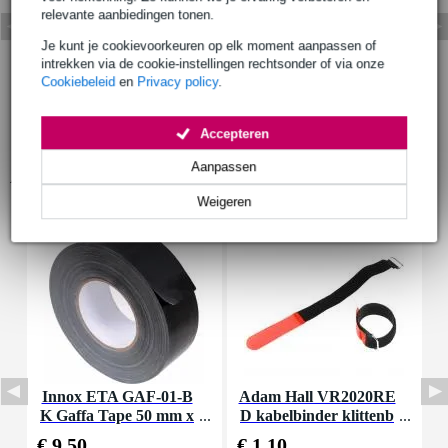
relevante aanbiedingen tonen.
Je kunt je cookievoorkeuren op elk moment aanpassen of
intrekken via de cookie-instellingen rechtsonder of via onze
Cookiebeleid
en
Privacy policy
.
Accepteren
Aanpassen
Accessoires (8)
Weigeren
Innox ETA GAF-01-B
Adam Hall VR2020RE
A
K Gaffa Tape 50 mm x
D kabelbinder klittenb
L
50 m zwart
and 200 x 20 mm rood
€ 9,50
€ 1,10
€