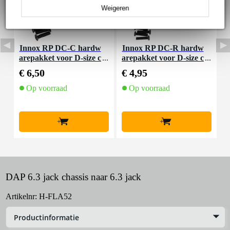
Weigeren
Innox RP DC-C hardw
Innox RP DC-R hardw
S
arepakket voor D-size c
arepakket voor D-size c
e
onnectoren
onnectoren
€ 6,50
€ 4,95
€
Op voorraad
Op voorraad
O
l
+
+
DAP 6.3 jack chassis naar 6.3 jack
Artikelnr:
H-FLA52
Productinformatie