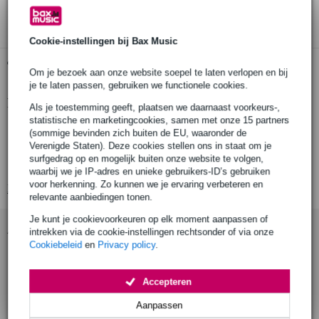
3 jaar Bax Music garantie
Cookie-instellingen bij Bax Music
Gratis ophalen in de winkel
Om je bezoek aan onze website soepel te laten verlopen en bij
je te laten passen, gebruiken we functionele cookies.
Productinformatie
Als je toestemming geeft, plaatsen we daarnaast voorkeurs-,
statistische en marketingcookies, samen met onze 15 partners
DAP FLA52
(sommige bevinden zich buiten de EU, waaronder de
Verenigde Staten). Deze cookies stellen ons in staat om je
chassisdeel
surfgedrag op en mogelijk buiten onze website te volgen,
6.3 mm female jack naar 6.3 mm female jack
waarbij we je IP-adres en unieke gebruikers-ID’s gebruiken
voor herkenning. Zo kunnen we je ervaring verbeteren en
Bekijk alle productspecificaties
relevante aanbiedingen tonen.
Je kunt je cookievoorkeuren op elk moment aanpassen of
Accessoires (3)
intrekken via de cookie-instellingen rechtsonder of via onze
Cookiebeleid
en
Privacy policy
.
Accepteren
Aanpassen