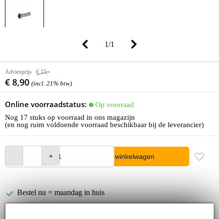
1
/
1
Adviesprijs
€ 15,-
€ 8,90
(incl. 21% btw)
Online voorraadstatus:
Op voorraad
Nog 17 stuks op voorraad in ons magazijn
(en nog ruim voldoende voorraad beschikbaar bij de leverancier)
In winkelwagen
Bestel nu = maandag in huis
30 dagen 'niet goed geld terug' garantie