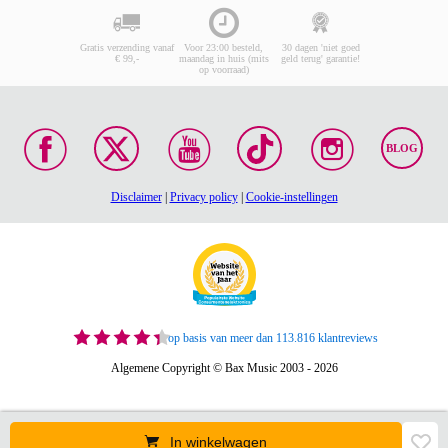
Gratis verzending vanaf
Voor 23:00 besteld,
30 dagen 'niet goed
€ 99,-
maandag in huis (mits
geld terug' garantie!
op voorraad)
BLOG
Disclaimer
|
Privacy policy
|
Cookie-instellingen
op basis van meer dan 113.816 klantreviews
Algemene Copyright © Bax Music 2003 - 2026
In winkelwagen