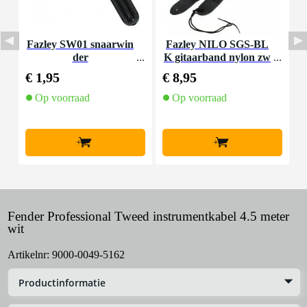
Fazley SW01 snaarwin
Fazley NILO SGS-BL
der
K gitaarband nylon zw
art
€ 1,95
€ 8,95
€
Op voorraad
Op voorraad
+
+
Fender Professional Tweed instrumentkabel 4.5 meter
wit
Artikelnr:
9000-0049-5162
Productinformatie