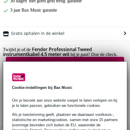
30 dagen 'niet goed geld terug' garantie
3 jaar Bax Music garantie
Gratis ophalen in de winkel
Fender Professional Tweed
Twijfel je of de
instrumentkabel 4.5 meter wit
bij je past? Doe de check.
Start de check
Productinformatie
Cookie-instellingen bij Bax Music
Fender Professional Tweed instrumentkabel
Om je bezoek aan onze website soepel te laten verlopen en bij
lengte: 4.5 meter (15 ft)
je te laten passen, gebruiken we functionele cookies.
kleur: wit tweed
Als je toestemming geeft, plaatsen we daarnaast voorkeurs-,
Bekijk alle productspecificaties
statistische en marketingcookies, samen met onze 15 partners
(sommige bevinden zich buiten de EU, waaronder de