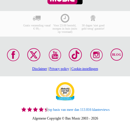
Gratis verzending vanaf
Voor 23:00 besteld,
30 dagen 'niet goed
€ 99,-
morgen in huis (mits
geld terug' garantie!
op voorraad)
BLOG
Disclaimer
|
Privacy policy
|
Cookie-instellingen
op basis van meer dan 113.816 klantreviews
Algemene Copyright © Bax Music 2003 - 2026