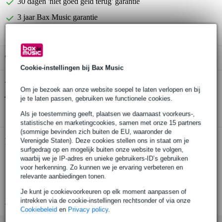
30 dagen 'niet goed geld terug' garantie
3 jaar Bax Music garantie
Gratis ophalen in de winkel
Cookie-instellingen bij Bax Music
Klotz AY1-0200 verloopkabel van 2 meter
Twijfel je of de
Om je bezoek aan onze website soepel te laten verlopen en bij
jack/stereo - 2 x jack
bij je past? Doe de check.
je te laten passen, gebruiken we functionele cookies.
Start de check
Als je toestemming geeft, plaatsen we daarnaast voorkeurs-,
statistische en marketingcookies, samen met onze 15 partners
(sommige bevinden zich buiten de EU, waaronder de
Productinformatie
Verenigde Staten). Deze cookies stellen ons in staat om je
surfgedrag op en mogelijk buiten onze website te volgen,
waarbij we je IP-adres en unieke gebruikers-ID’s gebruiken
uiterst flexibele verloopkabel
voor herkenning. Zo kunnen we je ervaring verbeteren en
zeer duurzame en soepele kabelmantel
relevante aanbiedingen tonen.
storingsvrije signaaloverdracht
Je kunt je cookievoorkeuren op elk moment aanpassen of
Bekijk alle productspecificaties
intrekken via de cookie-instellingen rechtsonder of via onze
Cookiebeleid
en
Privacy policy
.