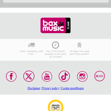
Gratis verzending vanaf
Voor 23:00 besteld,
30 dagen 'niet goed
€ 99,-
maandag in huis (mits
geld terug' garantie!
op voorraad)
BLOG
Disclaimer
|
Privacy policy
|
Cookie-instellingen