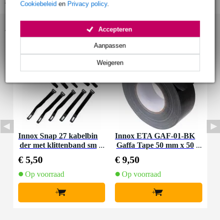
Cookiebeleid
en
Privacy policy
.
Accessoires (2)
Accepteren
Aanpassen
Weigeren
Innox Snap 27 kabelbin
Innox ETA GAF-01-BK
der met klittenband sm
Gaffa Tape 50 mm x 50
al zwart (10 stuks)
m zwart
€ 5,50
€ 9,50
Op voorraad
Op voorraad
+
+