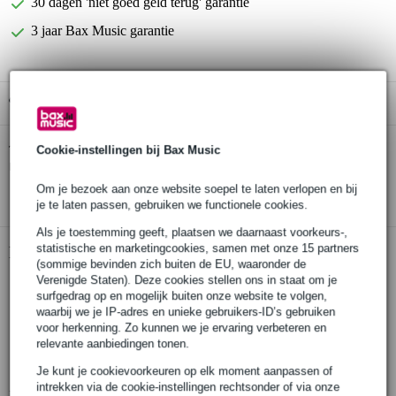
30 dagen 'niet goed geld terug' garantie
3 jaar Bax Music garantie
Gratis ophalen in de winkel
Stagg SYC3/P2P E 6.3 mm mono-jack - 2x
Cookie-instellingen bij Bax Music
Twijfel je of de
mono-jack kabel 3 meter
bij je past? Doe de check.
Om je bezoek aan onze website soepel te laten verlopen en bij
Start de check
je te laten passen, gebruiken we functionele cookies.
Als je toestemming geeft, plaatsen we daarnaast voorkeurs-,
statistische en marketingcookies, samen met onze 15 partners
Productinformatie
(sommige bevinden zich buiten de EU, waaronder de
Verenigde Staten). Deze cookies stellen ons in staat om je
Stagg splitterkabel
surfgedrag op en mogelijk buiten onze website te volgen,
connectoren:
waarbij we je IP-adres en unieke gebruikers-ID’s gebruiken
6.3 mm mono-jack
voor herkenning. Zo kunnen we je ervaring verbeteren en
relevante aanbiedingen tonen.
2x 6.3 mm mono-jack
lengte: 3 m
Je kunt je cookievoorkeuren op elk moment aanpassen of
intrekken via de cookie-instellingen rechtsonder of via onze
Bekijk alle productspecificaties