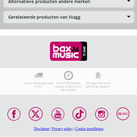
Alternatieve producten andere merken
Gerelateerde producten van Stagg
Gratis verzending vanaf
Voor 23:00 besteld,
30 dagen 'niet goed
€ 99,-
morgen in huis (mits
geld terug' garantie!
op voorraad)
BLOG
Disclaimer
|
Privacy policy
|
Cookie-instellingen