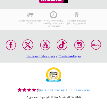
Gratis verzending vanaf
Voor 23:00 besteld,
30 dagen 'niet goed
€ 99,-
maandag in huis (mits
geld terug' garantie!
op voorraad)
BLOG
Disclaimer
|
Privacy policy
|
Cookie-instellingen
op basis van meer dan 113.816 klantreviews
Algemene Copyright © Bax Music 2003 - 2026