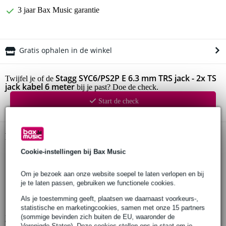
3 jaar Bax Music garantie
Gratis ophalen in de winkel
Stagg SYC6/PS2P E 6.3 mm TRS jack - 2x TS
Twijfel je of de
jack kabel 6 meter
bij je past? Doe de check.
Start de check
Productinformatie
Cookie-instellingen bij Bax Music
Stagg SYC6/PS2P E TRS jack - 2x TS jack splitterkabel
lengte: 6 meter
Om je bezoek aan onze website soepel te laten verlopen en bij
connectoren:
je te laten passen, gebruiken we functionele cookies.
6.3 mm TRS Jack
Als je toestemming geeft, plaatsen we daarnaast voorkeurs-,
2x 6.3 mm TS Jack
statistische en marketingcookies, samen met onze 15 partners
(sommige bevinden zich buiten de EU, waaronder de
Bekijk alle productspecificaties
Verenigde Staten). Deze cookies stellen ons in staat om je