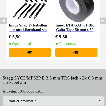
Innox Snap 27 kabelbin
Innox ETA GAF-01-BK
der met klittenband sm
Gaffa Tape 50 mm x 50
al zwart (10 stuks)
m zwart
€ 5,50
€ 9,50
Op voorraad
Op voorraad
+
+
Stagg SYC3/MPS2P E 3.5 mm TRS jack - 2x 6.3 mm
TS kabel 3m
Artikelnr:
1000-0000-0261
Productinformatie