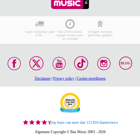
Gratis verzending vanaf
Voor 23:00 besteld,
30 dagen 'niet goed
€ 99,-
morgen in huis (mits
geld terug' garantie!
op voorraad)
BLOG
Disclaimer
|
Privacy policy
|
Cookie-instellingen
op basis van meer dan 113.816 klantreviews
Algemene Copyright © Bax Music 2003 - 2026