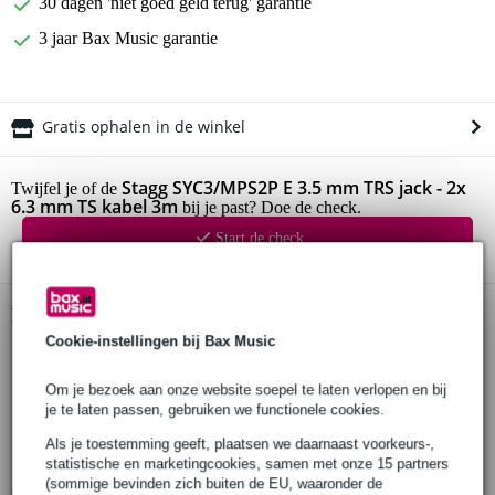
30 dagen 'niet goed geld terug' garantie
3 jaar Bax Music garantie
Gratis ophalen in de winkel
Stagg SYC3/MPS2P E 3.5 mm TRS jack - 2x
Twijfel je of de
6.3 mm TS kabel 3m
bij je past? Doe de check.
Start de check
Productinformatie
Cookie-instellingen bij Bax Music
Stagg verloopkabel
connectoren:
Om je bezoek aan onze website soepel te laten verlopen en bij
3.5 mm stereo-jack
je te laten passen, gebruiken we functionele cookies.
2x 6.3 mm mono-jack
Als je toestemming geeft, plaatsen we daarnaast voorkeurs-,
lengte: 3 m
statistische en marketingcookies, samen met onze 15 partners
(sommige bevinden zich buiten de EU, waaronder de
Bekijk alle productspecificaties