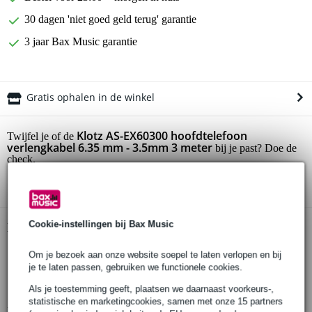
30 dagen 'niet goed geld terug' garantie
3 jaar Bax Music garantie
Gratis ophalen in de winkel
Klotz AS-EX60300 hoofdtelefoon
Twijfel je of de
verlengkabel 6.35 mm - 3.5mm 3 meter
bij je past? Doe de
check.
Start de check
Cookie-instellingen bij Bax Music
Productinformatie
Klotz headphone extension
Om je bezoek aan onze website soepel te laten verlopen en bij
je te laten passen, gebruiken we functionele cookies.
stereo
kabeltype: PCD201, Ø 4.5 mm
Als je toestemming geeft, plaatsen we daarnaast voorkeurs-,
statistische en marketingcookies, samen met onze 15 partners
Bekijk alle productspecificaties