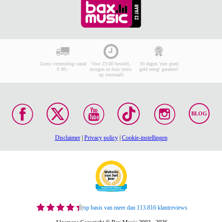
Gratis verzending vanaf
Voor 23:00 besteld,
30 dagen 'niet goed
€ 99,-
morgen in huis (mits
geld terug' garantie!
op voorraad)
BLOG
Disclaimer
|
Privacy policy
|
Cookie-instellingen
op basis van meer dan 113.816 klantreviews