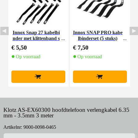
Innox Snap 27 kabelbi
Innox SNAP PRO kabe
nder met klittenband s
lbinderset (5 stuks)
K
mal zwart (10 stuks)
€ 5,50
€ 7,50
€
Op voorraad
Op voorraad
+
+
Klotz AS-EX60300 hoofdtelefoon verlengkabel 6.35
mm - 3.5mm 3 meter
Artikelnr:
9000-0098-0465