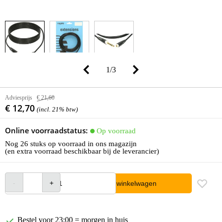
1
/
3
Adviesprijs
€ 21,60
€ 12,70
(incl. 21% btw)
Online voorraadstatus:
Op voorraad
Nog 26 stuks op voorraad in ons magazijn
(en extra voorraad beschikbaar bij de leverancier)
In winkelwagen
Bestel voor 23:00 = morgen in huis