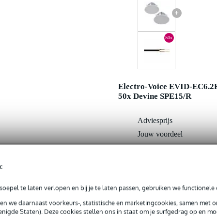
+
50x
Electro-Voice EVID-EC6.2
50x Devine SPE15/R
Adviesprijs
Jouw voordeel
Nu als combinatie voor
c
In mijn winkelwagen
oepel te laten verlopen en bij je te laten passen, gebruiken we functionele 
sen we daarnaast voorkeurs-, statistische en marketingcookies, samen met 
nigde Staten). Deze cookies stellen ons in staat om je surfgedrag op en mog
Productinformatie