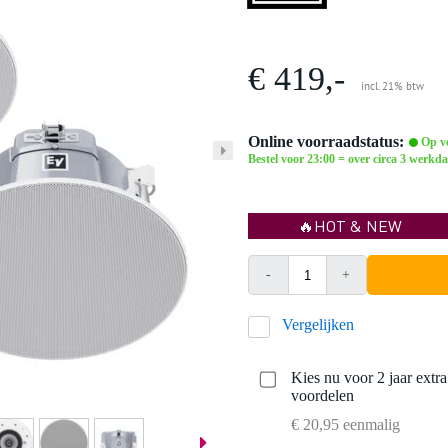
€ 419,-
incl. 21% btw
Online voorraadstatus:
Op vo
Bestel voor 23:00 = over circa 3 werkda
🔥HOT & NEW
-
+
Vergelijken
Kies nu voor 2 jaar extr
voordelen
€ 20,95 eenmalig