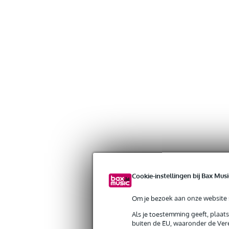
Cookie-instellingen bij Bax Musi
Om je bezoek aan onze website s
Als je toestemming geeft, plaat
buiten de EU, waaronder de Vere