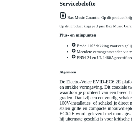
Servicebelofte
Bax Music Garantie
: Op dit product kri
Op dit product krijg je 3 jaar Bax Music Gara
Plus- en minpunten
Brede 110° dekking voor een geli
Meerdere vermogensstanden via ma
EN54-24 en UL 1480A gecertificee
Algemeen
De Electro-Voice EVID-EC6.2E plafon
en strakke vormgeving. Dit coaxiale t
waardoor je profiteert van een breed 
graden. Dankzij een eenvoudig schakel
100V-installaties, of schakel je direc
stalen grille en compacte inbouwdiept
EC6.2E wordt geleverd met montage-acc
hij uitermate geschikt is voor kritische