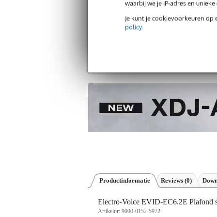
waarbij we je IP-adres en uniek
Je kunt je cookievoorkeuren op 
policy
.
Gratis verzending vanaf €
30 dagen 'niet goed geld ter
Productinformatie
Reviews
(0)
Down
Electro-Voice EVID-EC6.2E Plafond 
Artikelnr:
9000-0152-5972