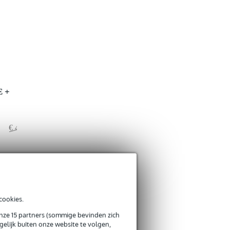
E +
€ 493,50
€ 9,50
€ 484,-
cookies.
onze 15 partners (sommige bevinden zich
elijk buiten onze website te volgen,