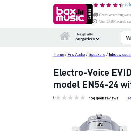
op b
Gratis verzending vana
Voor 23:00 besteld, ma
Bekijk alle
categorieën
Home
Pro Audio
Speakers
Inbouw spea
/
/
/
Electro-Voice EVI
model EN54-24 wit
0
nog geen reviews
s