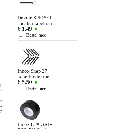
Je naam
Er zijn nog geen reviews voor dit product.
Devine SPE15/R
speakerkabel per
€ 1,49
meter, 2x 1.5 mm²
Je beoordeling
Bestel mee
Je ervaring
Innox Snap 27
kabelbinder met
d
€ 5,50
klittenband smal
,
zwart (10 stuks)
Bestel mee
0
Verstuur
n
e
-
r
Innox ETA GAF-