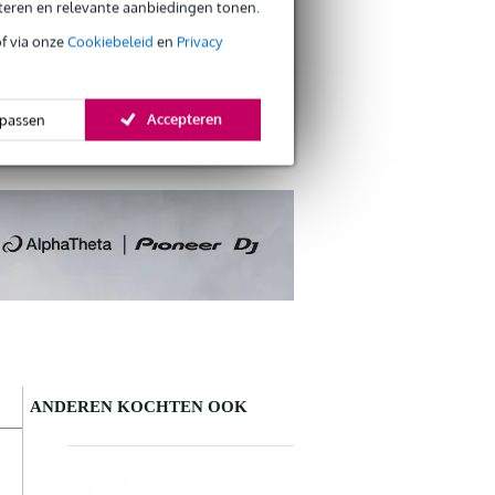
eteren en relevante aanbiedingen tonen.
of via onze
Cookiebeleid
en
Privacy
s retourneren
s CO2-neutrale verzending
Accepteren
passen
ANDEREN KOCHTEN OOK
Schrijf zelf een review