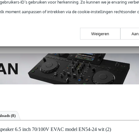
e gebruikers-ID’s gebruiken voor herkenning. Zo kunnen we je ervaring verb
elk moment aanpassen of intrekken via de cookie-instellingen rechtsonder 
 99,-
3 jaar Bax Music garantie
Grati
ug' garantie
Laagste-prijs-garantie
Grati
Weigeren
Aan
loads (8)
speaker 6.5 inch 70/100V EVAC model EN54-24 wit (2)