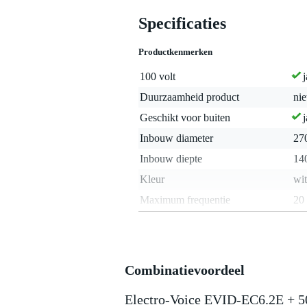
Specificaties
Productkenmerken
100 volt
j
Duurzaamheid product
nie
Geschikt voor buiten
j
Inbouw diameter
27
Inbouw diepte
14
Kleur
wit
Maximum frequentie
20
Minimum frequentie
80
Nominale impedantie
8 
RMS belastbaarheid in Watt
0 -
Combinatievoordeel
Waterdicht
j
Electro-Voice EVID-EC6.2E + 