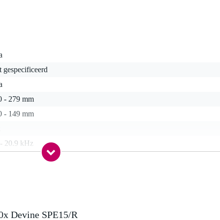
a
t gespecificeerd
a
0 - 279 mm
0 - 149 mm
 - 20.9 kHz
 - 99 Hz
Ohm
 49 Watt
a
50x Devine SPE15/R