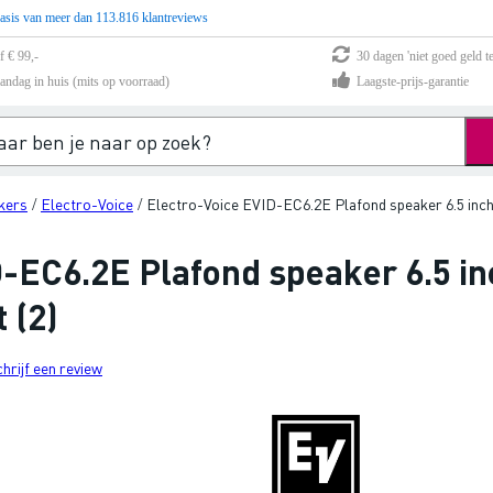
asis van meer dan 113.816 klantreviews
f € 99,-
30 dagen 'niet goed geld te
andag in huis (mits op voorraad)
Laagste-prijs-garantie
kers
Electro-Voice
Electro-Voice EVID-EC6.2E Plafond speaker 6.5 inc
/
/
D-EC6.2E Plafond speaker 6.5 i
 (2)
chrijf een review