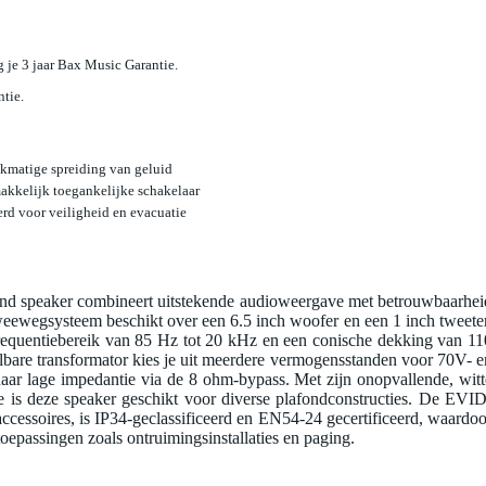
jg je 3 jaar Bax Music Garantie.
ntie.
jkmatige spreiding van geluid
kkelijk toegankelijke schakelaar
rd voor veiligheid en evacuatie
d speaker combineert uitstekende audioweergave met betrouwbaarhei
weewegsysteem beschikt over een 6.5 inch woofer en een 1 inch tweeter
frequentiebereik van 85 Hz tot 20 kHz en een conische dekking van 11
bare transformator kies je uit meerdere vermogensstanden voor 70V- e
t naar lage impedantie via de 8 ohm-bypass. Met zijn onopvallende, witt
e is deze speaker geschikt voor diverse plafondconstructies. De EVID
essoires, is IP34-geclassificeerd en EN54-24 gecertificeerd, waardoo
 toepassingen zoals ontruimingsinstallaties en paging.