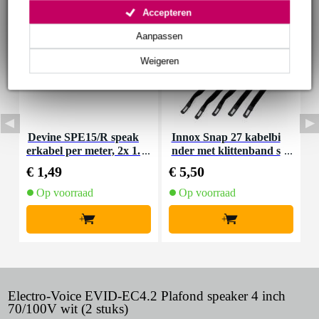
Accepteren
Aanpassen
Weigeren
Devine SPE15/R speak
Innox Snap 27 kabelbi
I
erkabel per meter, 2x 1.
nder met klittenband s
5 mm²
mal zwart (10 stuks)
€ 1,49
€ 5,50
€
Op voorraad
Op voorraad
+
+
Electro-Voice EVID-EC4.2 Plafond speaker 4 inch
70/100V wit (2 stuks)