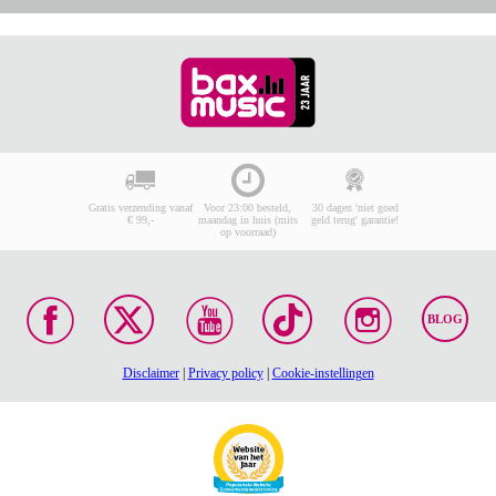
Gratis verzending vanaf
Voor 23:00 besteld,
30 dagen 'niet goed
€ 99,-
maandag in huis (mits
geld terug' garantie!
op voorraad)
BLOG
Disclaimer
|
Privacy policy
|
Cookie-instellingen