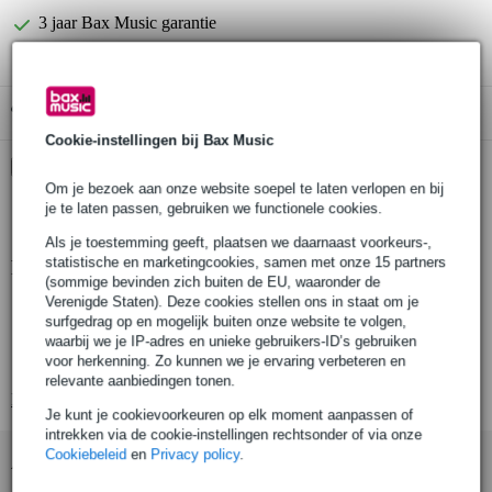
3 jaar Bax Music garantie
Gratis ophalen in de winkel
Cookie-instellingen bij Bax Music
Kies nu voor 2 jaar extra Bax Music garantie en meer
voordelen
Om je bezoek aan onze website soepel te laten verlopen en bij
je te laten passen, gebruiken we functionele cookies.
€ 14,40 eenmalig
Als je toestemming geeft, plaatsen we daarnaast voorkeurs-,
statistische en marketingcookies, samen met onze 15 partners
Productinformatie
(sommige bevinden zich buiten de EU, waaronder de
Verenigde Staten). Deze cookies stellen ons in staat om je
100 v ingangen: 70/100 V
surfgedrag op en mogelijk buiten onze website te volgen,
Aantal plafondluidsprekers: 2
waarbij we je IP-adres en unieke gebruikers-ID’s gebruiken
voor herkenning. Zo kunnen we je ervaring verbeteren en
Gebruik: installatie
relevante aanbiedingen tonen.
Bekijk alle productspecificaties
Je kunt je cookievoorkeuren op elk moment aanpassen of
intrekken via de cookie-instellingen rechtsonder of via onze
Cookiebeleid
en
Privacy policy
.
Accessoires (5)