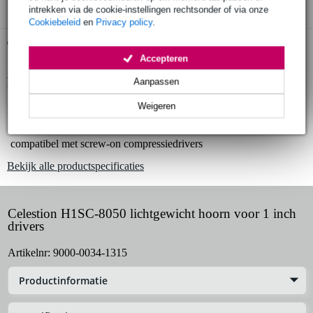
intrekken via de cookie-instellingen rechtsonder of via onze
Cookiebeleid
en
Privacy policy
.
Gratis ophalen in de winkel
Accepteren
Productinformatie
Aanpassen
Weigeren
Celestion H1SC-8050 lichtgewicht hoorn
1 inch mondstuk
compatibel met screw-on compressiedrivers
Bekijk alle productspecificaties
Celestion H1SC-8050 lichtgewicht hoorn voor 1 inch
drivers
Artikelnr:
9000-0034-1315
Productinformatie