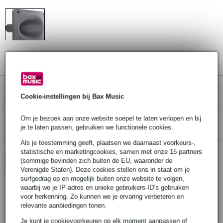
1
/
1
Adviesprijs
€ 28,-
-37%
€ 17,60
Cookie-instellingen bij Bax Music
(incl. 21% btw)
Om je bezoek aan onze website soepel te laten verlopen en bij
Online voorraadstatus:
Bestel nu en ontvang binnen circa 6
je te laten passen, gebruiken we functionele cookies.
werkdagen
Als je toestemming geeft, plaatsen we daarnaast voorkeurs-,
statistische en marketingcookies, samen met onze 15 partners
(sommige bevinden zich buiten de EU, waaronder de
In winkelwagen
Verenigde Staten). Deze cookies stellen ons in staat om je
surfgedrag op en mogelijk buiten onze website te volgen,
waarbij we je IP-adres en unieke gebruikers-ID’s gebruiken
voor herkenning. Zo kunnen we je ervaring verbeteren en
30 dagen 'niet goed geld terug' garantie
relevante aanbiedingen tonen.
3 jaar Bax Music garantie
Je kunt je cookievoorkeuren op elk moment aanpassen of