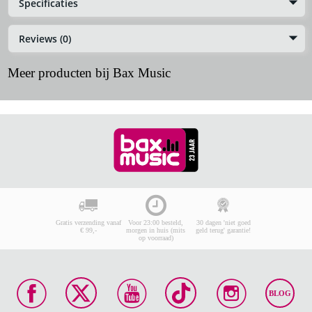
Specificaties
Reviews (0)
Meer producten bij Bax Music
Gratis verzending vanaf
Voor 23:00 besteld,
30 dagen 'niet goed
€ 99,-
morgen in huis (mits
geld terug' garantie!
op voorraad)
BLOG