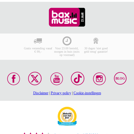
Gratis verzending vanaf
Voor 23:00 besteld,
30 dagen 'niet goed
€ 99,-
morgen in huis (mits
geld terug' garantie!
op voorraad)
BLOG
Disclaimer
|
Privacy policy
|
Cookie-instellingen