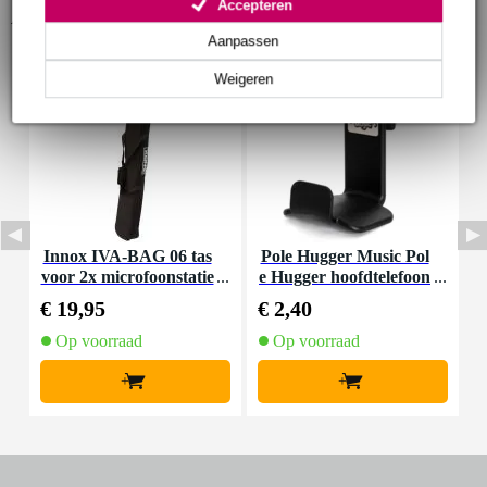
Accepteren
Accessoires (4)
Aanpassen
Weigeren
Innox IVA-BAG 06 tas
Pole Hugger Music Pol
I
voor 2x microfoonstatie
e Hugger hoofdtelefoon
f en kabels
houder
€ 19,95
€ 2,40
€
Op voorraad
Op voorraad
+
+