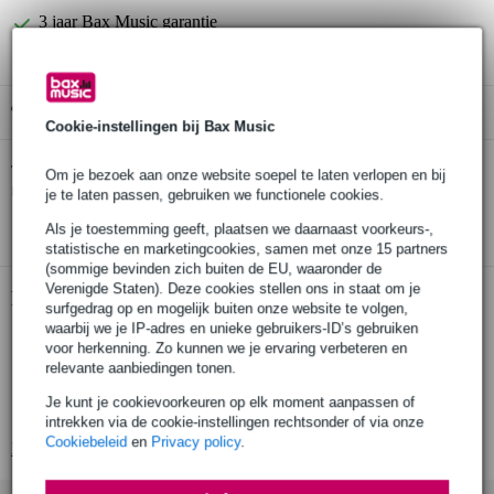
3 jaar Bax Music garantie
Gratis ophalen in de winkel
Cookie-instellingen bij Bax Music
Hercules Stands MS-432B
Twijfel je of de
Om je bezoek aan onze website soepel te laten verlopen en bij
microfoonstandaard
bij je past? Doe de check.
je te laten passen, gebruiken we functionele cookies.
Start de check
Als je toestemming geeft, plaatsen we daarnaast voorkeurs-,
statistische en marketingcookies, samen met onze 15 partners
(sommige bevinden zich buiten de EU, waaronder de
Verenigde Staten). Deze cookies stellen ons in staat om je
Productinformatie
surfgedrag op en mogelijk buiten onze website te volgen,
waarbij we je IP-adres en unieke gebruikers-ID’s gebruiken
handige microfoonstandaard
voor herkenning. Zo kunnen we je ervaring verbeteren en
voorzien van 2-in-1 boom klem
relevante aanbiedingen tonen.
snel microfoon bevestigen en losmaken met meegeleverde Quik-
Je kunt je cookievoorkeuren op elk moment aanpassen of
N-EZ-adapter
intrekken via de cookie-instellingen rechtsonder of via onze
Cookiebeleid
en
Privacy policy
.
Bekijk alle productspecificaties