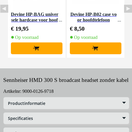
Devine HP-BAG univer
Devine HP-B02 case vo
I
sele hardcase voor hoof
or hoofdtelefoon
dtelefoons
€ 19,95
€ 8,50
€
Op voorraad
Op voorraad
+
+
Sennheiser HMD 300 S broadcast headset zonder kabel
Artikelnr:
9000-0126-9718
Productinformatie
Specificaties