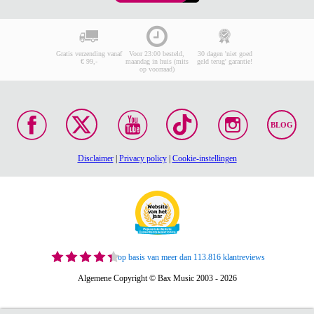
Gratis verzending vanaf
Voor 23:00 besteld,
30 dagen 'niet goed
€ 99,-
maandag in huis (mits
geld terug' garantie!
op voorraad)
BLOG
Disclaimer
|
Privacy policy
|
Cookie-instellingen
op basis van meer dan 113.816 klantreviews
Algemene Copyright © Bax Music 2003 - 2026