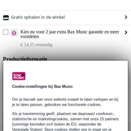
Gratis ophalen in de winkel
Kies nu voor 2 jaar extra Bax Music garantie en meer
voordelen
€ 14,55 eenmalig
Productinformatie
Sennheiser HMD 300 S
broadcast headset
hoofdtelefoon:
Cookie-instellingen bij Bax Music
ingebouwde ActiveGard limiter
1 oorschelp
Om je bezoek aan onze website soepel te laten verlopen en bij
frequentiebereik: 60 Hz - 25 KHz
je te laten passen, gebruiken we functionele cookies.
Bekijk alle productspecificaties
Als je toestemming geeft, plaatsen we daarnaast voorkeurs-,
statistische en marketingcookies, samen met onze 15 partners
(sommige bevinden zich buiten de EU, waaronder de
Verenigde Staten). Deze cookies stellen ons in staat om je
Bekijk ook eens (2)