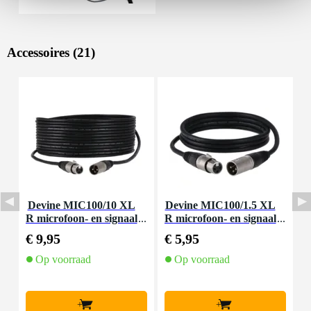
Accessoires (21)
Devine MIC100/10 XL
Devine MIC100/1.5 XL
D
R microfoon- en signaal
R microfoon- en signaal
m
kabel 10 meter
kabel 1.5 meter
€ 9,95
€ 5,95
€
Op voorraad
Op voorraad
+
+