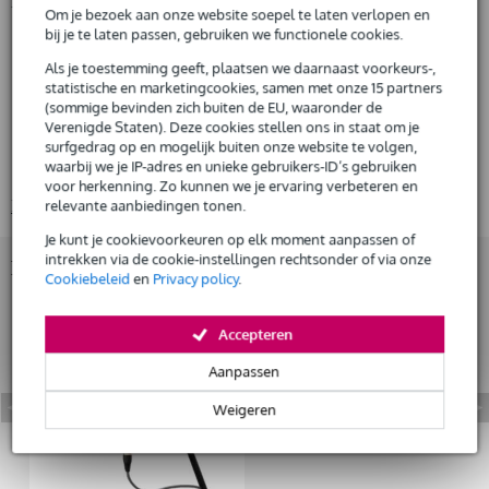
Productinformatie
Om je bezoek aan onze website soepel te laten verlopen en
bij je te laten passen, gebruiken we functionele cookies.
Warm Audio WA-47
Huur dit product
grootmembraan buizen condensatormicrofoon
Als je toestemming geeft, plaatsen we daarnaast voorkeurs-,
statistische en marketingcookies, samen met onze 15 partners
richtingskarakteristiek:
(sommige bevinden zich buiten de EU, waaronder de
cardioïde
Verenigde Staten). Deze cookies stellen ons in staat om je
omnidirectioneel
surfgedrag op en mogelijk buiten onze website te volgen,
waarbij we je IP-adres en unieke gebruikers-ID’s gebruiken
bidirectioneel / figure of eight
voor herkenning. Zo kunnen we je ervaring verbeteren en
Bekijk alle productspecificaties
relevante aanbiedingen tonen.
Je kunt je cookievoorkeuren op elk moment aanpassen of
intrekken via de cookie-instellingen rechtsonder of via onze
Bekijk ook eens (1)
Cookiebeleid
en
Privacy policy
.
Accepteren
Aanpassen
Weigeren