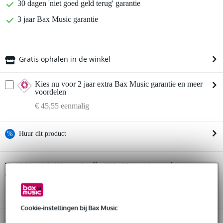
30 dagen 'niet goed geld terug' garantie
3 jaar Bax Music garantie
Gratis ophalen in de winkel
Kies nu voor 2 jaar extra Bax Music garantie en meer
voordelen
€ 45,55 eenmalig
%
Huur dit product
Huur dit product al vanaf 65 euro per maand
Warm Audio WA-47 grootmembraan
Twijfel je of de
condensatormicrofoon
Huur meerdere producten tegelijk: min. € 300,- en max.
bij je past? Doe de check.
€ 2.500,-
Start de check
Gratis
thuisbezorgd of op te halen in de winkel
Al na 4 maanden maandelijks opzegbaar
Cookie-instellingen bij Bax Music
De mogelijkheid om je product(en) met korting te kopen
Snelle vervanging door Bax Music bij een defect