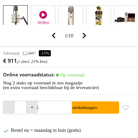
Video
1
/
10
Adviesprijs
€ 1.066,-
-15%
€ 911,-
(incl. 21% btw)
Online voorraadstatus:
Op voorraad
Nog 2 stuks op voorraad in ons magazijn
(en extra voorraad beschikbaar bij de leverancier)
In winkelwagen
Bestel nu = maandag in huis (gratis)