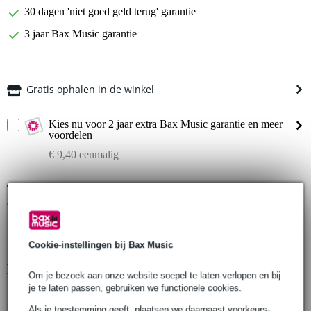
30 dagen 'niet goed geld terug' garantie
3 jaar Bax Music garantie
Gratis ophalen in de winkel
Kies nu voor 2 jaar extra Bax Music garantie en meer
voordelen
€ 9,40 eenmalig
Orange Crush 20RT BLK gitaarversterker
Twijfel je of de
zwart met reverb en tuner
bij je past? Doe de check.
Start de check
Cookie-instellingen bij Bax Music
Productinformatie
Om je bezoek aan onze website soepel te laten verlopen en bij
je te laten passen, gebruiken we functionele cookies.
gitaarversterker
Als je toestemming geeft, plaatsen we daarnaast voorkeurs-,