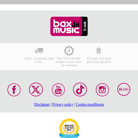
Gratis verzending vanaf
Voor 23:00 besteld,
30 dagen 'niet goed
€ 99,-
morgen in huis (mits
geld terug' garantie!
op voorraad)
BLOG
Disclaimer
|
Privacy policy
|
Cookie-instellingen