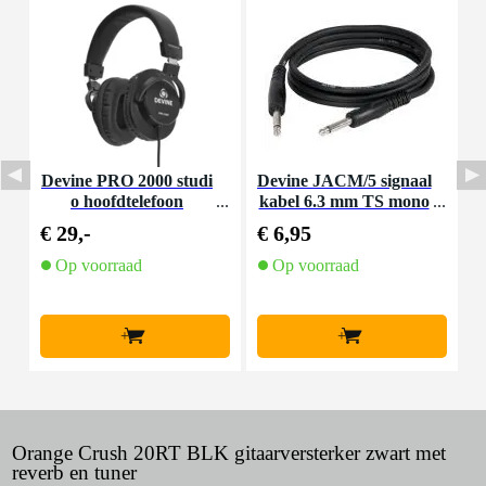
Devine PRO 2000 studi
Devine JACM/5 signaal
D
o hoofdtelefoon
kabel 6.3 mm TS mono
-
jack-jack kabel 5 meter
€ 29,-
€ 6,95
€
Op voorraad
Op voorraad
+
+
Orange Crush 20RT BLK gitaarversterker zwart met
reverb en tuner