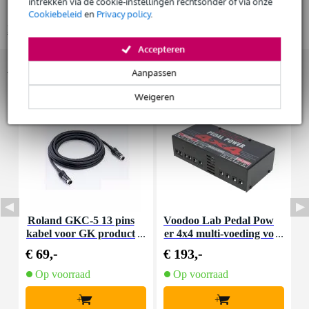
intrekken via de cookie-instellingen rechtsonder of via onze
De mogelijkheid om je product(en) met korting te kopen
parallel te schakelen)
Cookiebeleid
en
Privacy policy
.
Snelle vervanging door Bax Music bij een defect
Bekijk alle productspecificaties
Accepteren
Huur dit product
Accessoires (5)
Aanpassen
Weigeren
Roland GKC-5 13 pins
Voodoo Lab Pedal Pow
R
kabel voor GK product
er 4x4 multi-voeding vo
en (5 meter)
or effectpedalen
€ 69,-
€ 193,-
€
Op voorraad
Op voorraad
+
+