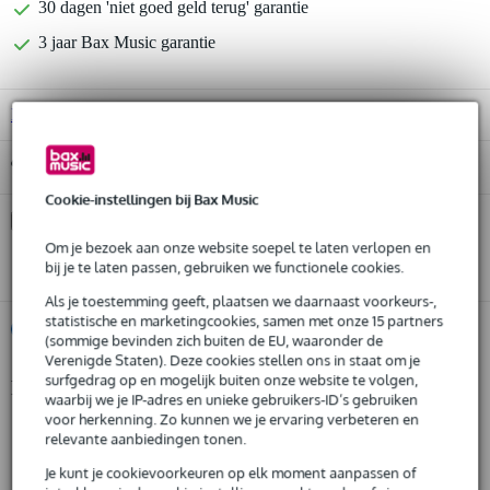
30 dagen 'niet goed geld terug' garantie
3 jaar Bax Music garantie
B-Stock
vanaf € 538,00
Gratis ophalen in de winkel
Cookie-instellingen bij Bax Music
Kies nu voor 2 jaar extra Bax Music garantie en meer
voordelen
Om je bezoek aan onze website soepel te laten verlopen en
bij je te laten passen, gebruiken we functionele cookies.
€ 33,95 eenmalig
Als je toestemming geeft, plaatsen we daarnaast voorkeurs-,
statistische en marketingcookies, samen met onze 15 partners
%
Huur dit product
(sommige bevinden zich buiten de EU, waaronder de
Verenigde Staten). Deze cookies stellen ons in staat om je
surfgedrag op en mogelijk buiten onze website te volgen,
Productinformatie
Huur dit product al vanaf 49 euro per maand
waarbij we je IP-adres en unieke gebruikers-ID’s gebruiken
Huur meerdere producten tegelijk: min. € 300,- en max.
voor herkenning. Zo kunnen we je ervaring verbeteren en
uitgebreide gitaarsynthesizer
€ 2.500,-
relevante aanbiedingen tonen.
Gratis
kleur: zwart
thuisbezorgd of op te halen in de winkel
Je kunt je cookievoorkeuren op elk moment aanpassen of
Al na 4 maanden maandelijks opzegbaar
twee PCM synthesizer processors (PCM en modeling) (apartof