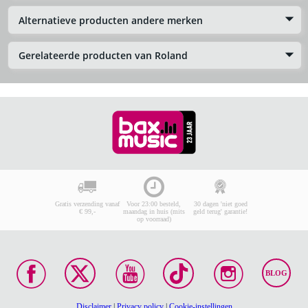
Alternatieve producten andere merken
Gerelateerde producten van Roland
Gratis verzending vanaf
Voor 23:00 besteld,
30 dagen 'niet goed
€ 99,-
maandag in huis (mits
geld terug' garantie!
op voorraad)
BLOG
Disclaimer
|
Privacy policy
|
Cookie-instellingen