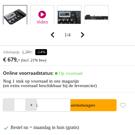
Video
1
/
4
Adviesprijs
€ 785,-
-14%
€ 679,-
(incl. 21% btw)
Online voorraadstatus:
Op voorraad
Nog 1 stuk op voorraad in ons magazijn
(en extra voorraad beschikbaar bij de leverancier)
In winkelwagen
Bestel nu = maandag in huis (gratis)