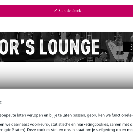
Start de check
c
 Guitar Strap
oepel te laten verlopen en bij je te laten passen, gebruiken we functionele 
sen we daarnaast voorkeurs-, statistische en marketingcookies, samen met 
nigde Staten). Deze cookies stellen ons in staat om je surfgedrag op en mog
g je alleen garantie op fabrieksfouten.