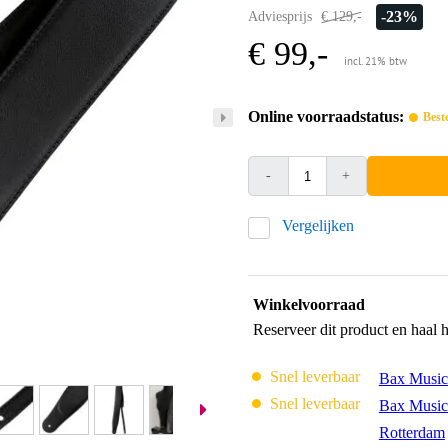
-23%
Adviesprijs
€ 129,-
€ 99,-
incl. 21% btw
Online voorraadstatus:
Best
-
+
Vergelijken
Winkelvoorraad
Reserveer dit product en haal 
Snel leverbaar
Bax Music
Snel leverbaar
Bax Music
Rotterdam