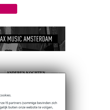
ANDEREN KOCHTEN
OOK
Schrijf zelf een review
cookies.
Je naam
onze 15 partners (sommige bevinden zich
Basbeer
18 maart 2026
elijk buiten onze website te volgen,
Innox IGS 03 MKII
Boston BSL-20-CH