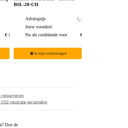
BSL-20-CH
Adviesprijs
€ 110,20
Jouw voordeel
€ 1,20
€ 100,20
Nu als combinatie voor
€ 109,-
In mijn winkelwagen
s retourneren
s CO2-neutrale verzending
st? Doe de