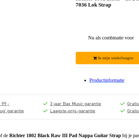
7036 Lok Strap
Nu als combinatie voor
In mijn winkelwagen
Productinformatie
 99,-
3 jaar Bax Music garantie
Grati
ug' garantie
Laagste-prijs-garantie
Grati
of de
Richter 1802 Black Raw III Pad Nappa Guitar Strap
bij je pa