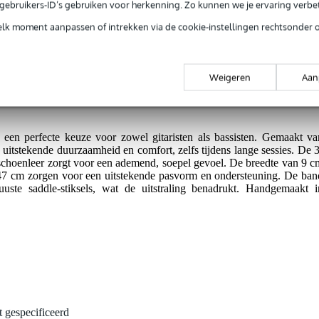
e gebruikers-ID’s gebruiken voor herkenning. Zo kunnen we je ervaring verb
rieksfouten.
elk moment aanpassen of intrekken via de cookie-instellingen rechtsonder 
 comfort.
Weigeren
Aan
vorm.
een perfecte keuze voor zowel gitaristen als bassisten. Gemaakt va
uitstekende duurzaamheid en comfort, zelfs tijdens lange sessies. De 3
dschoenleer zorgt voor een ademend, soepel gevoel. De breedte van 9 c
 147 cm zorgen voor een uitstekende pasvorm en ondersteuning. De ban
ste saddle-stiksels, wat de uitstraling benadrukt. Handgemaakt i
t gespecificeerd