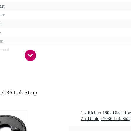
art
nee
r
a
cm
rmaal
a
nee
nee
nee
 7036 Lok Strap
0 gr
0 x 11,0 x 2,0 cm
2 x Dunlop 7036 Lok Strap 