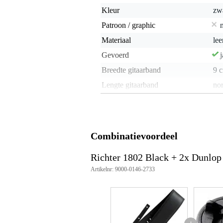
Kleur
zw
Patroon / graphic
Materiaal
lee
Gevoerd
j
Breedte gitaarband
9 
Lengte gitaarband
no
Lengte traploos instelbaar
j
Geïntegreerde straplock
Quick release
Combinatievoordeel
Speciaal voor klassieke gitaar
Richter 1802 Black + 2x Dunlop
Gewicht en afmetingen inclusief verpakking
Artikelnr: 9000-0146-2733
Gewicht
24
(incl. verpakking)
Afmeting
38,
(incl. verpakking)
Productspecificaties