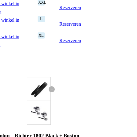
XXL
 winkel in
Reserveren
m
L
 winkel in
Reserveren
XL
 winkel in
Reserveren
n
+
nlop
Richter 1802 Black + Boston