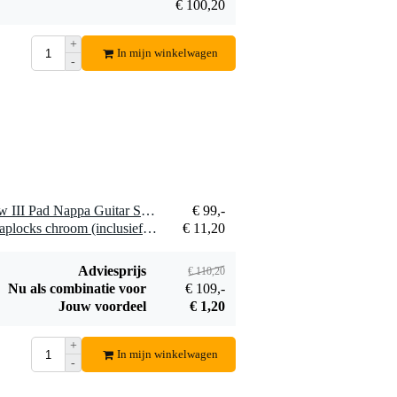
€ 100,20
Fazley C5
universele
+
In mijn winkelwagen
€ 5,35
gitaarcapo
-
Bestel mee
1 x Richter 1802 Black Raw III Pad Nappa Guitar Strap
€ 99,-
1 x Boston BSL-20-CH straplocks chroom (inclusief schroeven)
€ 11,20
Adviesprijs
€ 110,20
Nu als combinatie voor
€ 109,-
Jouw voordeel
€ 1,20
+
In mijn winkelwagen
-