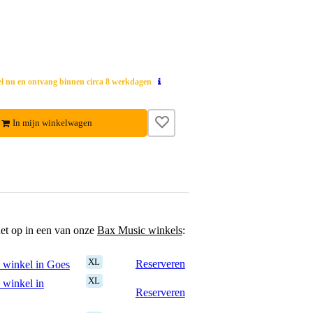
el nu en ontvang binnen circa 8 werkdagen
In mijn winkelwagen
het op in een van onze
Bax Music winkels
:
XL
Reserveren
 winkel in Goes
XL
 winkel in
Reserveren