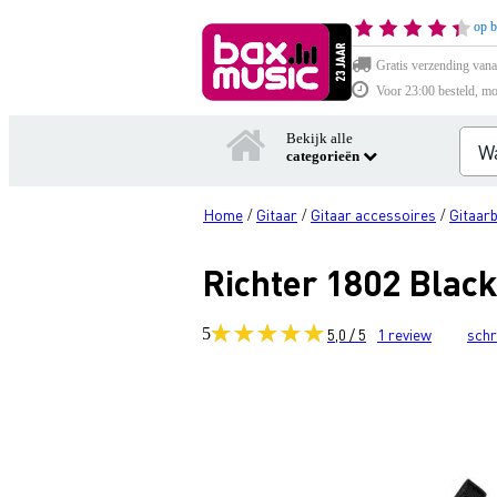
op b
Gratis verzending vana
Voor 23:00 besteld, mo
Bekijk alle
categorieën
Home
Gitaar
Gitaar accessoires
Gitaar
/
/
/
Richter 1802 Black
5
5,0 / 5
1
review
schr