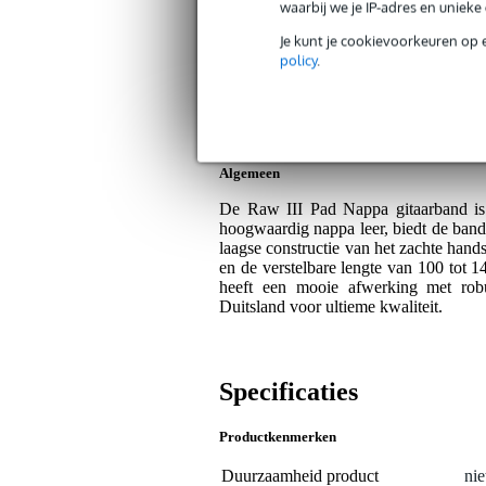
waarbij we je IP-adres en uniek
Op dit product krijg je alleen garantie op fab
Je kunt je cookievoorkeuren op 
Plus- en minpunten
policy
.
Hoogwaardig nappa leer voor extra
Verstelbare lengte voor ideale pas
Algemeen
De Raw III Pad Nappa gitaarband is 
hoogwaardig nappa leer, biedt de band 
laagse constructie van het zachte han
en de verstelbare lengte van 100 tot
heeft een mooie afwerking met robuu
Duitsland voor ultieme kwaliteit.
Specificaties
Productkenmerken
Duurzaamheid product
nie