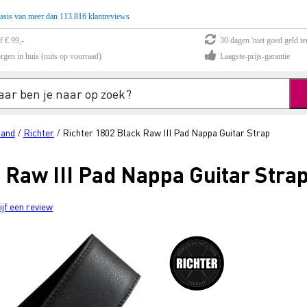
asis van meer dan 113.816 klantreviews
f € 99,-
30 dagen 'niet goed geld te
rgen in huis (mits op voorraad)
Laagste-prijs-garantie
band
Richter
Richter 1802 Black Raw III Pad Nappa Guitar Strap
/
/
 Raw III Pad Nappa Guitar Stra
ijf een review