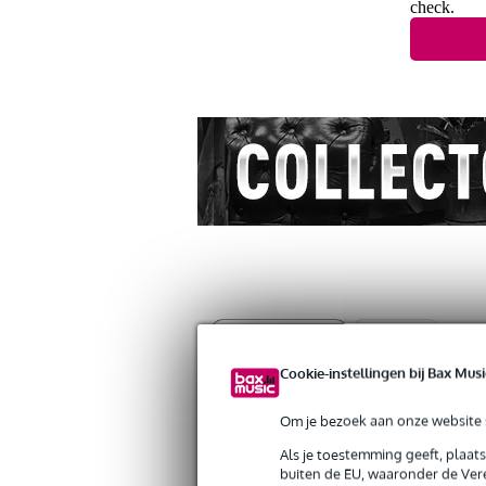
check.
Productinformatie
Reviews
(1)
Cookie-instellingen bij Bax Musi
Richter 1802 Black Raw III Pad Nappa
Artikelnr:
9000-0146-2721
Om je bezoek aan onze website s
Servicebelofte
Als je toestemming geeft, plaat
buiten de EU, waaronder de Vere
Bax Music Garantie
: Op dit product krij