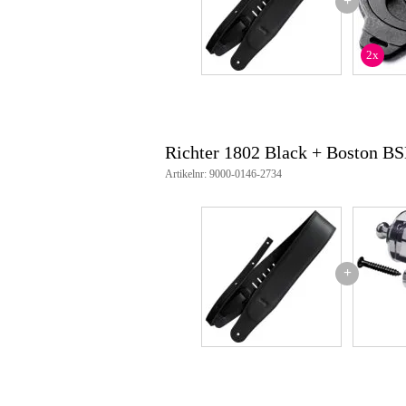
+
Breedte: 9 cm
Lengte verstelbaar: 100 - 147 c
2x
Materiaal: Echt leer, 3-laags ha
Gevoerd voor extra comfort
Nappa leren voering voor grip
Handgemaakt in Duitsland
Kleur: Zwart
Type: Gitaar- of basgitaarband
Richter 1802 Black + Boston B
Artikelnr: 9000-0146-2734
+