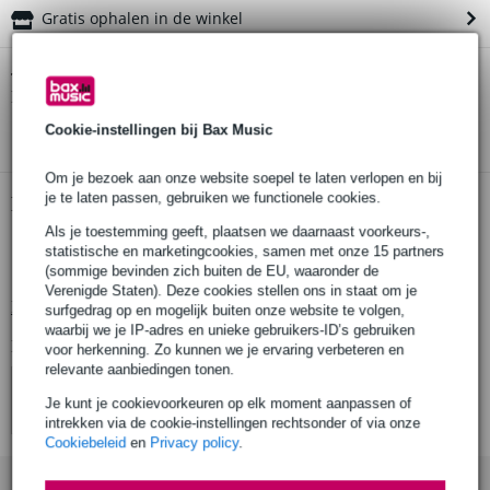
Gratis ophalen in de winkel
Gibson The Montana gitaarband
Twijfel je of de
bij je past?
Doe de check.
Start de check
Cookie-instellingen bij Bax Music
Om je bezoek aan onze website soepel te laten verlopen en bij
je te laten passen, gebruiken we functionele cookies.
Productinformatie
Als je toestemming geeft, plaatsen we daarnaast voorkeurs-,
Gibson The Montana
statistische en marketingcookies, samen met onze 15 partners
gitaarband
(sommige bevinden zich buiten de EU, waaronder de
Verenigde Staten). Deze cookies stellen ons in staat om je
Bekijk alle productspecificaties
surfgedrag op en mogelijk buiten onze website te volgen,
waarbij we je IP-adres en unieke gebruikers-ID’s gebruiken
Bekijk ook eens (4)
voor herkenning. Zo kunnen we je ervaring verbeteren en
relevante aanbiedingen tonen.
Je kunt je cookievoorkeuren op elk moment aanpassen of
intrekken via de cookie-instellingen rechtsonder of via onze
Cookiebeleid
en
Privacy policy
.
Accessoires (15)