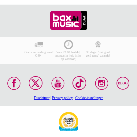
Gratis verzending vanaf
Voor 23:00 besteld,
30 dagen 'niet goed
€ 99,-
morgen in huis (mits
geld terug' garantie!
op voorraad)
BLOG
Disclaimer
|
Privacy policy
|
Cookie-instellingen