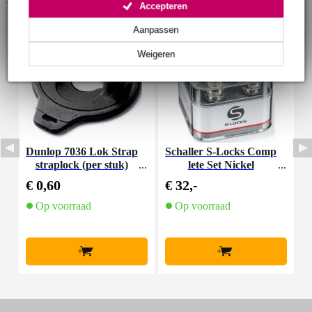
Accepteren
Aanpassen
Weigeren
Dunlop 7036 Lok Strap
Schaller S-Locks Comp
B
straplock (per stuk)
lete Set Nickel
p
€ 0,60
€ 32,-
€
Op voorraad
Op voorraad
+
+