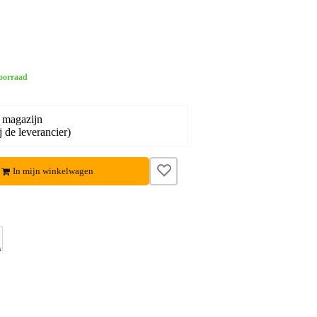
oorraad
 magazijn
j de leverancier)
In mijn winkelwagen