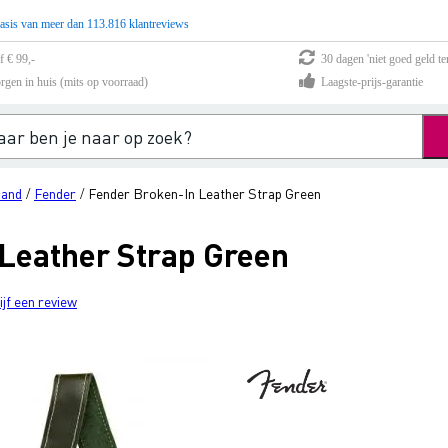
asis van meer dan 113.816 klantreviews
f € 99,-
30 dagen 'niet goed geld te
rgen in huis (mits op voorraad)
Laagste-prijs-garantie
band
Fender
Fender Broken-In Leather Strap Green
/
/
Leather Strap Green
ijf een review