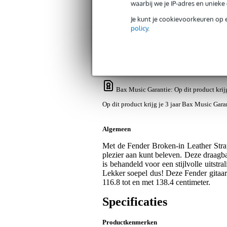
waarbij we je IP-adres en uniek
Je kunt je cookievoorkeuren op 
Productinformatie
Reviews
(1)
policy
.
Fender Broken-In Leather Strap Green
Artikelnr:
9000-0044-9739
Servicebelofte
Bax Music Garantie
: Op dit product kri
Op dit product krijg je 3 jaar Bax Music Gara
Algemeen
Met de Fender Broken-in Leather Strap
plezier aan kunt beleven. Deze draagba
is behandeld voor een stijlvolle uitstr
Lekker soepel dus! Deze Fender gitaarb
116.8 tot en met 138.4 centimeter.
Specificaties
Productkenmerken