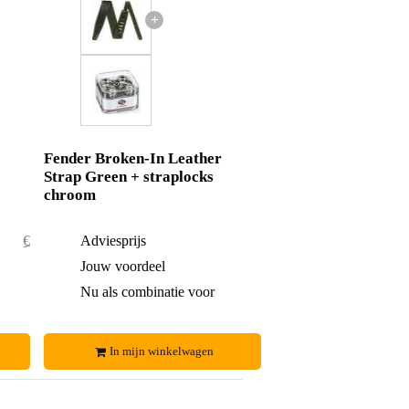
+
Fender Broken-In Leather
Strap Green + straplocks
chroom
€ 54,60
Adviesprijs
€ 80,-
€ 0,60
Jouw voordeel
€ 2,-
€ 54,-
Nu als combinatie voor
€ 78,-
In mijn winkelwagen