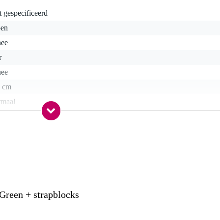
t gespecificeerd
oen
nee
r
nee
5 cm
rmaal
nee
nee
nee
nee
Green + strapblocks
0 gr
0 x 6,0 x 5,0 cm