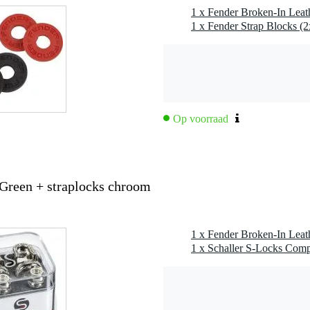
1 x Fender Broken-In Leat
1 x Fender Strap Blocks (
m 138.4 cm
Op voorraad
 Green + straplocks chroom
1 x Fender Broken-In Leat
1 x Schaller S-Locks Comp