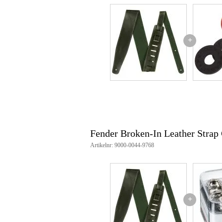
Productspecificaties
Fender gitaarband
+
serie: broken-in leather strap
breedte: 6.35 cm (2.5 inch)
materiaal: leer
lengte: verstelbaar van 116.8 t/
land van herkomst: Canada
Fender Broken-In Leather Strap
Artikelnr: 9000-0044-9768
+