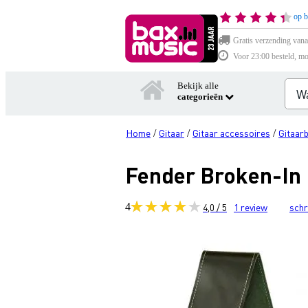
op b
Gratis verzending vana
Voor 23:00 besteld, mo
Bekijk alle
categorieën
Home
Gitaar
Gitaar accessoires
Gitaar
/
/
/
Fender Broken-In 
4
4,0 / 5
1
review
schr