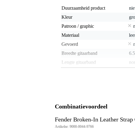
Duurzaamheid product
nie
Kleur
gr
Patroon / graphic
Materiaal
lee
Gevoerd
Breedte gitaarband
6.
Lengte gitaarband
no
Lengte traploos instelbaar
Geïntegreerde straplock
Quick release
Speciaal voor klassieke gitaar
Combinatievoordeel
Gewicht en afmetingen inclusief verpakking
Fender Broken-In Leather Strap 
Gewicht
15
(incl. verpakking)
Artikelnr: 9000-0044-9766
Afmeting
20,
(incl. verpakking)