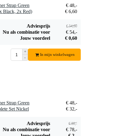
her Strap Green
€ 48,-
Boston BSL-20-NI
Bax Music
2x Black, 2x Red)
€ 6,60
straplocks nikkel
plectrum (los)
€ 11,90
€ 2,50
(inclusief
schroeven)
Bestel mee
Bestel mee
Adviesprijs
€ 54,60
Nu als combinatie voor
€ 54,-
Jouw voordeel
€ 0,60
+
In mijn winkelwagen
-
Schaller S-Locks
Dunlop SLS1503
Complete Set
straplock zwart
€ 30,-
€ 24,30
Chrome
Bestel mee
Bestel mee
her Strap Green
€ 48,-
lete Set Nickel
€ 32,-
Adviesprijs
€ 80,-
Nu als combinatie voor
€ 78,-
Jouw voordeel
€ 2,-