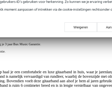
e gebruikers-ID’s gebruiken voor herkenning. Zo kunnen we je ervaring verb
elk moment aanpassen of intrekken via de cookie-instellingen rechtsonder 
Weigeren
Aan
jg je 3 jaar Bax Music Garantie.
ntie.
 haal je een comfortabele en luxe gitaarband in huis, waar je jarenlan
nd is namelijk vervaardigd van rundleer, waarbij de bovenzijde met oli
aling. Bovendien voelt deze gitaarband aan alsof je hem al jaren gebruikt
and is ruim 6 centimeter breed en is in lengte verstelbaar van ongevee