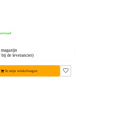
oorraad
 magazijn
bij de leverancier)
In mijn winkelwagen