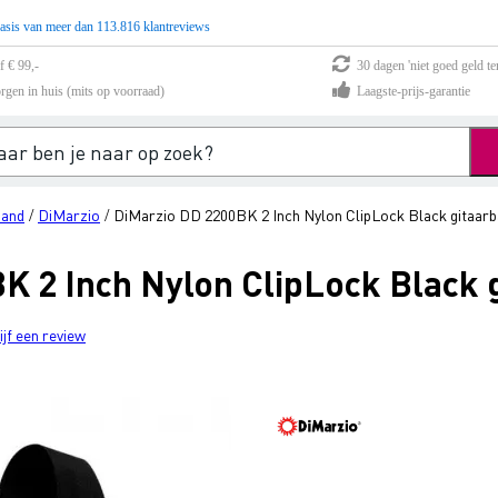
asis van meer dan 113.816 klantreviews
f € 99,-
30 dagen 'niet goed geld te
rgen in huis (mits op voorraad)
Laagste-prijs-garantie
band
DiMarzio
DiMarzio DD 2200BK 2 Inch Nylon ClipLock Black gitaar
/
/
K 2 Inch Nylon ClipLock Black 
ijf een review