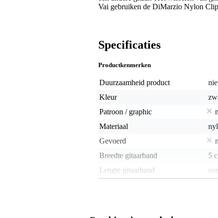
Vai gebruiken de DiMarzio Nylon ClipL
Specificaties
Productkenmerken
Duurzaamheid product
nie
Kleur
zw
Patroon / graphic
Materiaal
ny
Gevoerd
Breedte gitaarband
5 
Lengte gitaarband
no
Lengte traploos instelbaar
j
Geïntegreerde straplock
j
Quick release