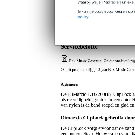
waarbij we je IP-adres en uniek
Je kunt je cookievoorkeuren op 
policy
.
Productinformatie
Video's (1)
Revi
DiMarzio DD 2200BK 2 Inch Nylon Cl
Artikelnr:
9000-0019-2749
Servicebelofte
Bax Music Garantie
: Op dit product kri
Op dit product krijg je 3 jaar Bax Music Gara
Algemeen
De DiMarzio DD2200BK ClipLock is ee
als de veiligheidsgordels in een auto. 
van nylon is de band soepel en glad e
Dimarzio ClipLock gebruikt door
De ClipLock zorgt ervoor dat de band 
een andere gitaar. Het wisselen van git