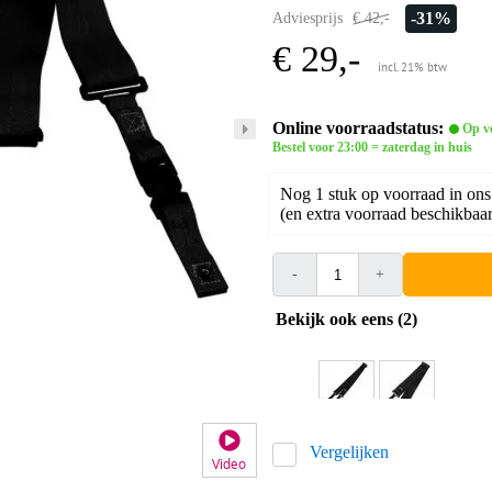
-31%
Adviesprijs
€ 42,-
€ 29,-
incl. 21% btw
Online voorraadstatus:
Op v
Bestel voor 23:00 = zaterdag in huis
Nog 1 stuk op voorraad in ons
(en extra voorraad beschikbaar 
-
+
Bekijk ook eens (2)
Vergelijken
Video