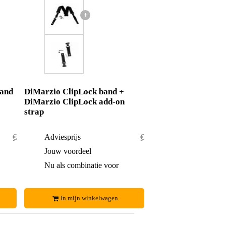
+
band
DiMarzio ClipLock band +
DiMarzio ClipLock add-on
strap
€ 36,50
Adviesprijs
€ 40,90
€ 0,50
Jouw voordeel
€ 0,90
€ 36,-
Nu als combinatie voor
€ 40,-
In mijn winkelwagen