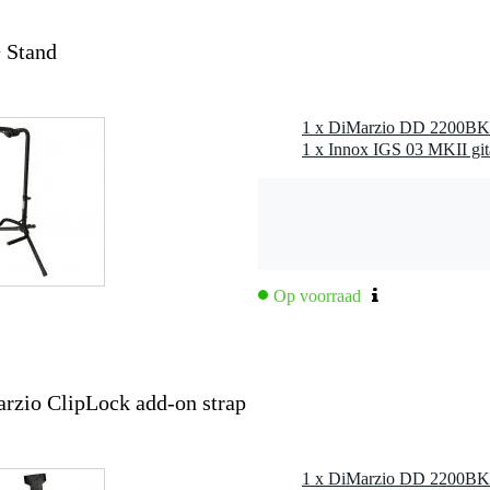
nee
 Stand
0 gr
0 x 10,0 x 6,0 cm
1 x Innox IGS 03 MKII gita
1 cm
Op voorraad
selen
rzio ClipLock add-on strap