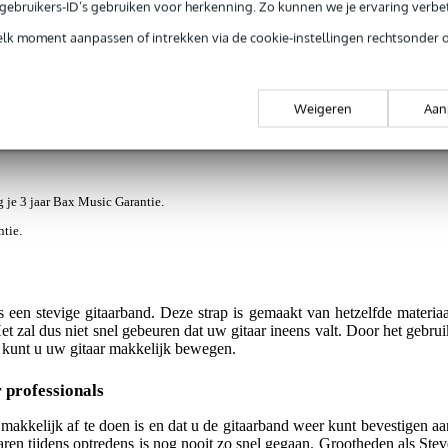
e gebruikers-ID’s gebruiken voor herkenning. Zo kunnen we je ervaring verb
elk moment aanpassen of intrekken via de cookie-instellingen rechtsonder 
ews
(1)
Weigeren
Aan
ipLock Black gitaarband
jg je 3 jaar Bax Music Garantie.
ntie.
n stevige gitaarband. Deze strap is gemaakt van hetzelfde materiaa
Het zal dus niet snel gebeuren dat uw gitaar ineens valt. Door het gebrui
n kunt u uw gitaar makkelijk bewegen.
 professionals
makkelijk af te doen is en dat u de gitaarband weer kunt bevestigen aa
aren tijdens optredens is nog nooit zo snel gegaan. Grootheden als Stev