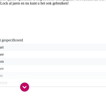
ock al jaren en nu kunt u het ook gebruiken!
t gespecificeerd
art
nee
lon
nee
cm
rmaal
a
a
nee