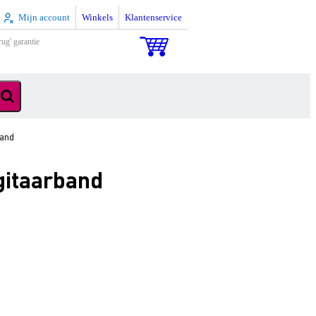
Mijn account
Winkels
Klantenservice
rug' garantie
band
gitaarband