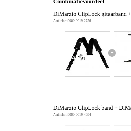
Combinatievoordeel
Speciaal voor klassieke gitaar
DiMarzio ClipLock gitaarband +
Gewicht en afmetingen inclusief verpakking
Artikelnr: 9000-0019-2756
Gewicht
20
(incl. verpakking)
Afmeting
24,
(incl. verpakking)
Productspecificaties
+
stevige gitaarband
breedte: 5 cm
lengte: verstelbaar van 110 - 16
ClipLock systeem
kleur: zwart
snel en makkelijk van gitaar wis
DiMarzio ClipLock band + DiMa
Artikelnr: 9000-0019-4694