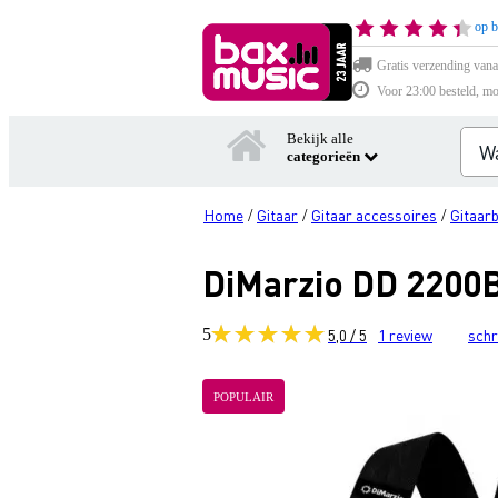
op b
Gratis verzending vana
Voor 23:00 besteld, mo
Bekijk alle
categorieën
Home
Gitaar
Gitaar accessoires
Gitaar
/
/
/
DiMarzio DD 2200B
5
5,0 / 5
1
review
schr
POPULAIR