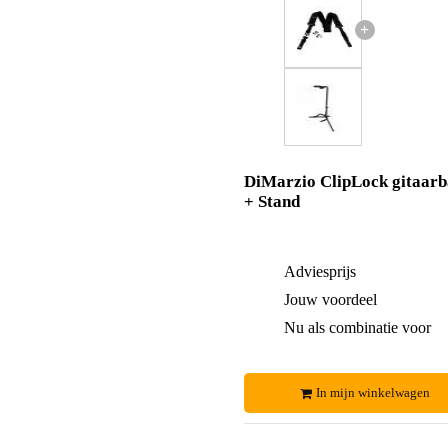
+
DiMarzio ClipLock gitaar
+ Stand
Adviesprijs
Jouw voordeel
Nu als combinatie voor
In mijn winkelwagen