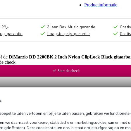
Productinformatie
 99,-
3 jaar Bax Music garantie
Grati
ug' garantie
Laagste-prijs-garantie
Grati
of de
DiMarzio DD 2200BK 2 Inch Nylon ClipLock Black gitaarb
de check.
Start de check
c
oepel te laten verlopen en bij je te laten passen, gebruiken we functionele 
sen we daarnaast voorkeurs-, statistische en marketingcookies, samen met 
nigde Staten). Deze cookies stellen ons in staat om je surfgedrag op en mog