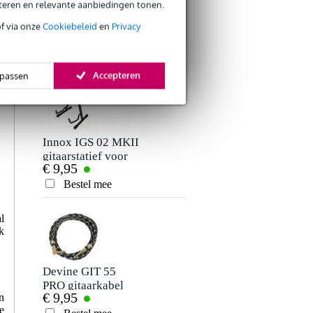
eteren en relevante aanbiedingen tonen.
of via onze
Cookiebeleid
en
Privacy
ANDEREN KOCHTEN OOK
Accepteren
passen
Innox IGS 02 MKII
gitaarstatief voor
€ 9,95
akoestische gitaar
Bestel mee
l
k
Devine GIT 55
PRO gitaarkabel
€ 9,95
n
mono jack-jack
e