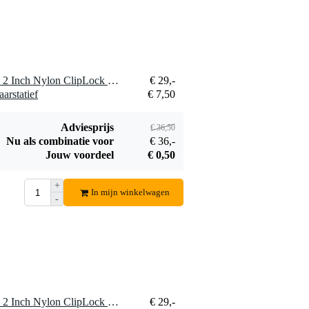
Innox IGS 21
gitaar muurbeugel
€ 6,50
Bestel mee
1 x DiMarzio DD 2200BK 2 Inch Nylon ClipLock Black gitaarband
€ 29,-
arstatief
€ 7,50
Adviesprijs
€ 36,50
Nu als combinatie voor
€ 36,-
Jouw voordeel
€ 0,50
+
In mijn winkelwagen
-
1 x DiMarzio DD 2200BK 2 Inch Nylon ClipLock Black gitaarband
€ 29,-