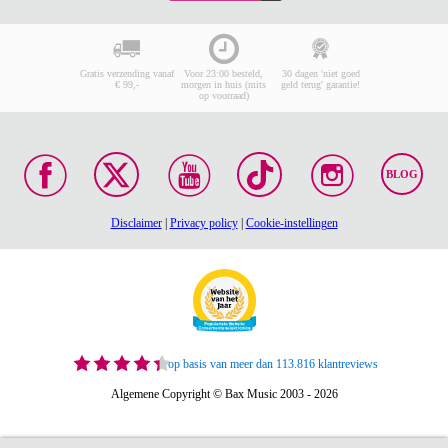
Gratis verzending vanaf
Voor 23:00 besteld,
30 dagen 'niet goed
€ 99,-
morgen in huis (mits
geld terug' garantie!
op voorraad)
BLOG
Disclaimer
|
Privacy policy
|
Cookie-instellingen
op basis van meer dan 113.816 klantreviews
Algemene Copyright © Bax Music 2003 - 2026