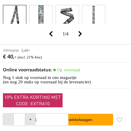
1
/
4
Adviesprijs
€ 44,-
€ 40,-
(incl. 21% btw)
Online voorraadstatus:
Op voorraad
Nog 1 stuk op voorraad in ons magazijn
(en nog 20 stuks op voorraad bij de leverancier)
10% EXTRA KORTING MET
CODE: EXTRA10
In winkelwagen