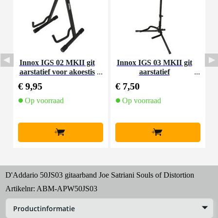
Innox IGS 02 MKII git
Innox IGS 03 MKII git
D
aarstatief voor akoestis
aarstatief
a
che gitaar
€ 9,95
€ 7,50
€
Op voorraad
Op voorraad
+
+
D'Addario 50JS03 gitaarband Joe Satriani Souls of Distortion
Artikelnr:
ABM-APW50JS03
Productinformatie