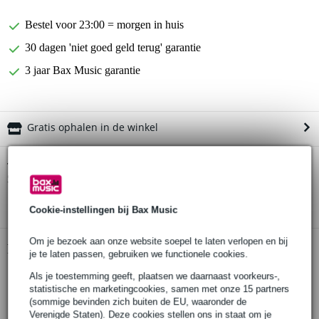
Bestel voor 23:00 = morgen in huis
30 dagen 'niet goed geld terug' garantie
3 jaar Bax Music garantie
Gratis ophalen in de winkel
D'Addario 50JS03 gitaarband Joe Satriani
Twijfel je of de
Souls of Distortion
bij je past? Doe de check.
Start de check
Cookie-instellingen bij Bax Music
Om je bezoek aan onze website soepel te laten verlopen en bij
Productinformatie
je te laten passen, gebruiken we functionele cookies.
stijlvolle gitaarband
Als je toestemming geeft, plaatsen we daarnaast voorkeurs-,
statistische en marketingcookies, samen met onze 15 partners
ontwerp van Joe Satriani
(sommige bevinden zich buiten de EU, waaronder de
duurzaam en comfortabel nylon
Verenigde Staten). Deze cookies stellen ons in staat om je