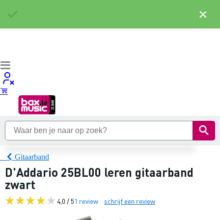
×
Gitaarband
D'Addario 25BL00 leren gitaarband
zwart
4,0 / 5
1 review
schrijf een review