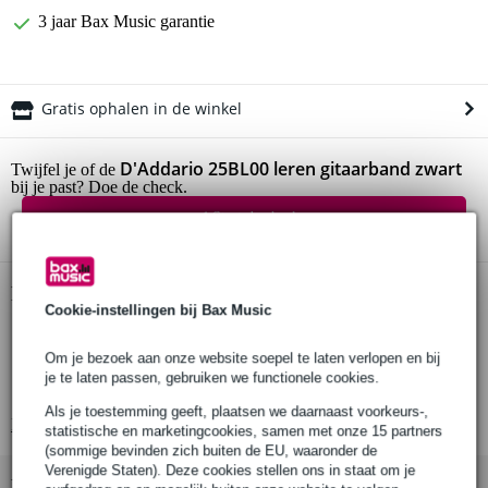
3 jaar Bax Music garantie
Gratis ophalen in de winkel
D'Addario 25BL00 leren gitaarband zwart
Twijfel je of de
bij je past? Doe de check.
Start de check
Productinformatie
Cookie-instellingen bij Bax Music
gitaarband
Om je bezoek aan onze website soepel te laten verlopen en bij
materiaal: leder
je te laten passen, gebruiken we functionele cookies.
lederen uiteinden
Als je toestemming geeft, plaatsen we daarnaast voorkeurs-,
Bekijk alle productspecificaties
statistische en marketingcookies, samen met onze 15 partners
(sommige bevinden zich buiten de EU, waaronder de
Verenigde Staten). Deze cookies stellen ons in staat om je
Bekijk ook eens (3)