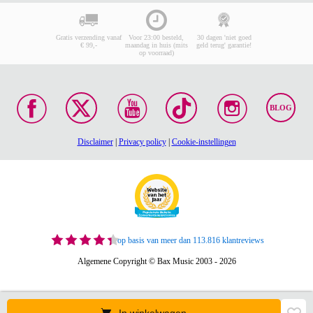
Gratis verzending vanaf
Voor 23:00 besteld,
30 dagen 'niet goed
€ 99,-
maandag in huis (mits
geld terug' garantie!
op voorraad)
BLOG
Disclaimer
|
Privacy policy
|
Cookie-instellingen
op basis van meer dan 113.816 klantreviews
Algemene Copyright © Bax Music 2003 - 2026