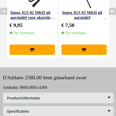
Innox IGS 02 MKII git
Innox IGS 03 MKII git
D
aarstatief voor akoestis
aarstatief
a
che gitaar
€ 9,95
€ 7,50
€
Op voorraad
Op voorraad
+
+
D'Addario 25BL00 leren gitaarband zwart
Artikelnr:
9000-0065-4369
Productinformatie
Specificaties