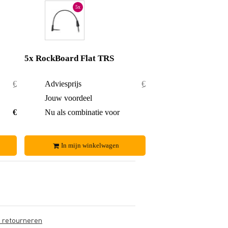
5x
5x RockBoard Flat TRS
€ 13,40
Adviesprijs
€ 33,50
€ 0,50
Jouw voordeel
€ 1,50
€ 12,90
Nu als combinatie voor
€ 32,-
In mijn winkelwagen
s retourneren