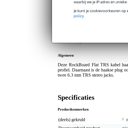
Op dit product krijg je 3 jaar Bax Music Gara
waarbij we je IP-adres en uniek
Plus- en minpunten
Je kunt je cookievoorkeuren op 
policy
.
TRS kabel met ruimtebesparend rec
Platte, haakse stekker, dus ideaal 
Geschikt voor expressiepedalen en 
De platte stekkers kunnen wat moei
Algemeen
Deze RockBoard Flat TRS kabel haak
profiel. Daarnaast is de haakse plug o
twee 6.3 mm TRS stereo jacks.
Specificaties
Productkenmerken
(deels) gekruld