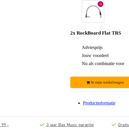
2x
2x RockBoard Flat TRS
Adviesprijs
Jouw voordeel
Nu als combinatie voor
In mijn winkelwagen
Productinformatie
 99,-
3 jaar Bax Music garantie
Grati