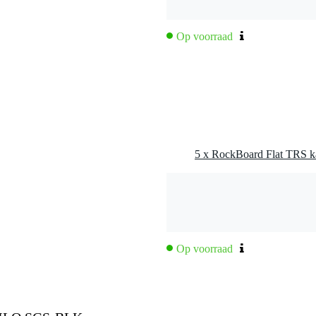
trollers en expressiepedalen.
x 0,12 mm)
34 x 0.12 mm)
Op voorraad
m
5 x RockBoard Flat TRS ka
Op voorraad