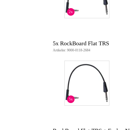
perfect voor gebruik bij foot con
flexibele koperen geleider (20 
getwiste koperen afscherming (
2x
weerstand minder dan 10 mOh
PVC-kabelmantel
lengte: 20 cm
5x RockBoard Flat TRS
Artikelnr: 9000-0118-2684
5x