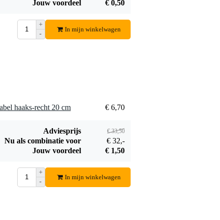
Jouw voordeel
€ 0,50
Fazley C5
Fazley LETA
universele
PGSW2-BLK brede
€ 5,35
€ 19,95
gitaarcapo
gitaarband gevoerd
+
In mijn winkelwagen
leder zwart
Bestel mee
Bestel mee
-
bel haaks-recht 20 cm
€ 6,70
Adviesprijs
€ 33,50
Nu als combinatie voor
€ 32,-
Jouw voordeel
€ 1,50
+
In mijn winkelwagen
-