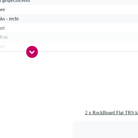
t gespecificeerd
nee
ks - recht
art
20 m
nee
ck 6.3 mm TRS
nee
gr
0 x 12,0 x 1,5 cm
2 x RockBoard Flat TRS ka
ig profiel
S)