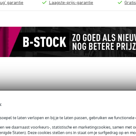
ug' garantie
Laagste-prijs-garantie
Grati
t 20 cm
c
oepel te laten verlopen en bij je te laten passen, gebruiken we functionele 
sen we daarnaast voorkeurs-, statistische en marketingcookies, samen met 
jg je 3 jaar Bax Music Garantie.
nigde Staten). Deze cookies stellen ons in staat om je surfgedrag op en mog