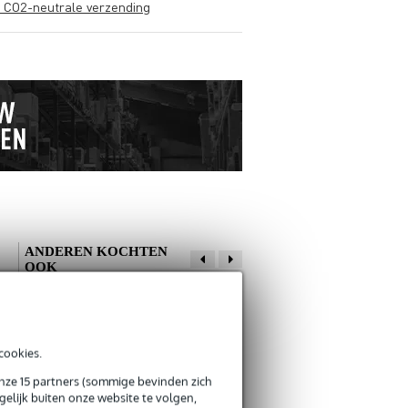
s CO2-neutrale verzending
ANDEREN KOCHTEN
OOK
Schrijf zelf een review
cookies.
Je naam
Vincent
8 december 2023
onze 15 partners (sommige bevinden zich
Fazley SW01
Fazley KATO
elijk buiten onze website te volgen,
snaarwinder
SGSH-BLK