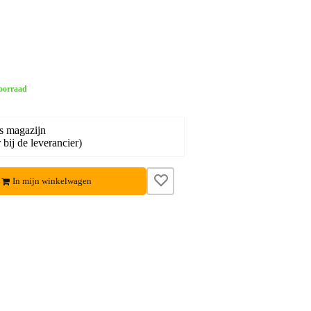
oorraad
s magazijn
bij de leverancier)
In mijn winkelwagen