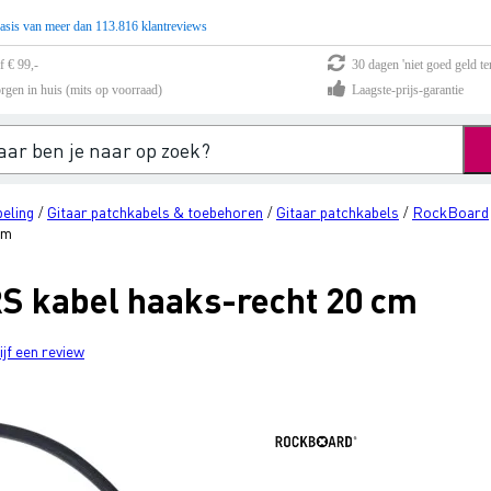
asis van meer dan 113.816 klantreviews
f € 99,-
30 dagen 'niet goed geld te
rgen in huis (mits op voorraad)
Laagste-prijs-garantie
eling
Gitaar patchkabels & toebehoren
Gitaar patchkabels
RockBoard
/
/
/
cm
S kabel haaks-recht 20 cm
ijf een review