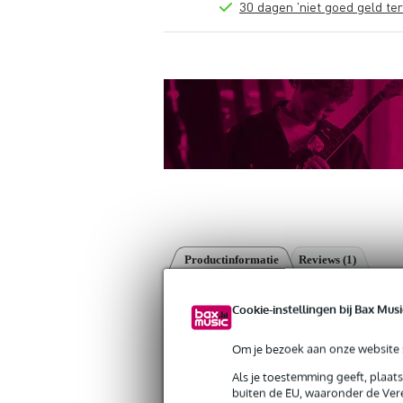
30 dagen 'niet goed geld ter
Productinformatie
Reviews
(1)
RockBoard Flat TRS kabel haaks-rech
Cookie-instellingen bij Bax Musi
Artikelnr:
9000-0118-2676
Servicebelofte
Om je bezoek aan onze website s
Als je toestemming geeft, plaat
Bax Music Garantie
: Op dit product kri
buiten de EU, waaronder de Vere