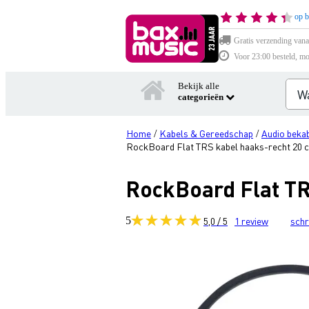
op b
Gratis verzending vana
Voor 23:00 besteld, mo
Bekijk alle
categorieën
Home
Kabels & Gereedschap
Audio bekab
/
/
RockBoard Flat TRS kabel haaks-recht 20 
RockBoard Flat TR
5
5,0 / 5
1
review
schr