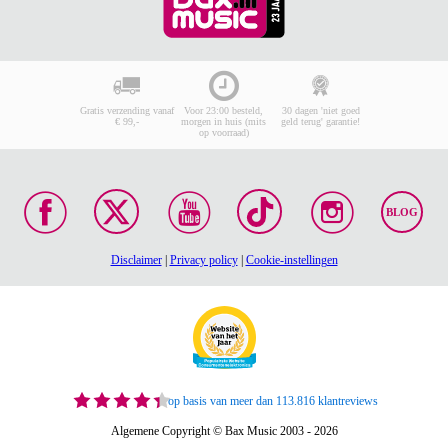
Gratis verzending vanaf
Voor 23:00 besteld,
30 dagen 'niet goed
€ 99,-
morgen in huis (mits
geld terug' garantie!
op voorraad)
BLOG
Disclaimer
|
Privacy policy
|
Cookie-instellingen
op basis van meer dan 113.816 klantreviews
Algemene Copyright © Bax Music 2003 - 2026