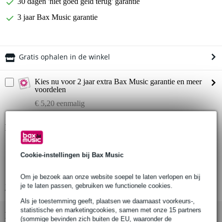
30 dagen 'niet goed geld terug' garantie
3 jaar Bax Music garantie
Gratis ophalen in de winkel
Kies nu voor 2 jaar extra Bax Music garantie en meer
voordelen
€ 5,20 eenmalig
Productinformatie
passief elektromagnetisch element
Cookie-instellingen bij Bax Music
voor staalsnarige akoestische (western)gitaren
soort: klankgat element (soundhole pickup)
Om je bezoek aan onze website soepel te laten verlopen en bij
je te laten passen, gebruiken we functionele cookies.
Bekijk alle productspecificaties
Als je toestemming geeft, plaatsen we daarnaast voorkeurs-,
statistische en marketingcookies, samen met onze 15 partners
Bekijk ook eens (2)
(sommige bevinden zich buiten de EU, waaronder de