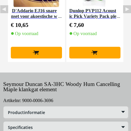
D'Addario EJ16 snare
Dunlop PVP112 Acoust
E
nset voor akoestische w
ic Pick Variety Pack ple
estern gitaar
ctrum set 12 stuks
€ 10,65
€ 7,60
€
Op voorraad
Op voorraad
+
+
Seymour Duncan SA-3HC Woody Hum Cancelling
Maple klankgat element
Artikelnr:
9000-0006-3696
Productinformatie
Specificaties