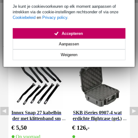
Je kunt je cookievoorkeuren op elk moment aanpassen of
intrekken via de cookie-instellingen rechtsonder of via onze
Cookiebeleid
en
Privacy policy
.
Accepteren
Aanpassen
Accessoires (2)
Weigeren
Innox Snap 27 kabelbin
SKB iSeries 0907-4 wat
der met klittenband sm
erdichte flightcase (gel.)
al zwart (10 stuks)
241x188x105mm
€ 5,50
€ 126,-
Op voorraad