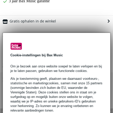
3 jaar Bax Music garantie
Gratis ophalen in de winkel
Productinformatie
breedte rol: 25 mm
lengte rol: 50 meter
Cookie-instellingen bij Bax Music
kleur: grijs
Bekijk alle productspecificaties
Om je bezoek aan onze website soepel te laten verlopen en bij
je te laten passen, gebruiken we functionele cookies.
Als je toestemming geeft, plaatsen we daarnaast voorkeurs-,
Bekijk ook eens (4)
statistische en marketingcookies, samen met onze 15 partners
(sommige bevinden zich buiten de EU, waaronder de
Verenigde Staten). Deze cookies stellen ons in staat om je
surfgedrag op en mogelijk buiten onze website te volgen,
waarbij we je IP-adres en unieke gebruikers-ID’s gebruiken
voor herkenning. Zo kunnen we je ervaring verbeteren en
relevante aanbiedingen tonen.