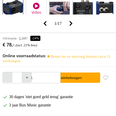
Video
1
/
17
Adviesprijs
€ 102,-
-24%
€ 78,-
(incl. 21% btw)
Online voorraadstatus:
Bestel nu en ontvang binnen circa 11
werkdagen
In winkelwagen
30 dagen 'niet goed geld terug' garantie
3 jaar Bax Music garantie