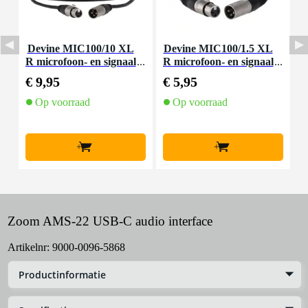
Devine MIC100/10 XL
Devine MIC100/1.5 XL
D
R microfoon- en signaal
R microfoon- en signaal
m
kabel 10 meter
kabel 1.5 meter
€ 9,95
€ 5,95
€
Op voorraad
Op voorraad
+
+
Zoom AMS-22 USB-C audio interface
Artikelnr:
9000-0096-5868
Productinformatie