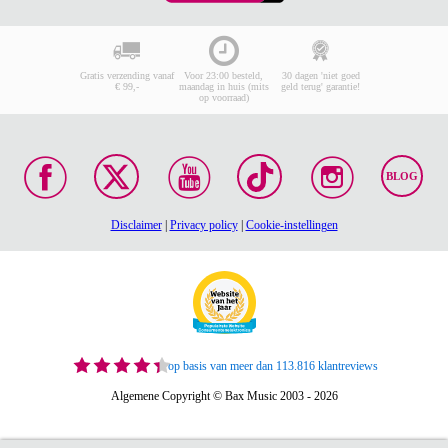
Gratis verzending vanaf
Voor 23:00 besteld,
30 dagen 'niet goed
€ 99,-
maandag in huis (mits
geld terug' garantie!
op voorraad)
BLOG
Disclaimer
|
Privacy policy
|
Cookie-instellingen
op basis van meer dan 113.816 klantreviews
Algemene Copyright © Bax Music 2003 - 2026