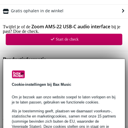
Gratis ophalen in de winkel
Zoom AMS-22 USB-C audio interface
Twijfel je of de
bij je
past? Doe de check.
Start de check
Productinformatie
audio interface
ingangskanalen:
1x mono (microfoon/gitaar)
Cookie-instellingen bij Bax Music
1x stereo (line in)
uitgangskanalen:
Om je bezoek aan onze website soepel te laten verlopen en bij
1x stereo (TRS)
je te laten passen, gebruiken we functionele cookies.
1x stereo (hoofdtelefoon)
Als je toestemming geeft, plaatsen we daarnaast voorkeurs-,
statistische en marketingcookies, samen met onze 15 partners
Bekijk alle productspecificaties
(sommige bevinden zich buiten de EU, waaronder de
Verenigde Staten). Deze cookies stellen ons in staat om je