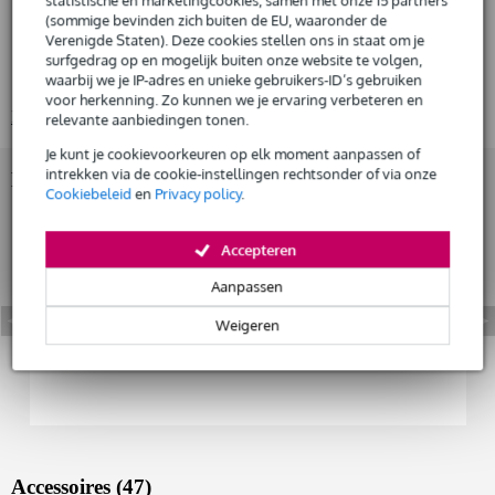
(sommige bevinden zich buiten de EU, waaronder de
audio interface
Verenigde Staten). Deze cookies stellen ons in staat om je
Huur dit product
afmetingen: 60.5 x 240 x 169.4 mm
surfgedrag op en mogelijk buiten onze website te volgen,
waarbij we je IP-adres en unieke gebruikers-ID’s gebruiken
gewicht: 1.494 kg
voor herkenning. Zo kunnen we je ervaring verbeteren en
Bekijk alle productspecificaties
relevante aanbiedingen tonen.
Je kunt je cookievoorkeuren op elk moment aanpassen of
intrekken via de cookie-instellingen rechtsonder of via onze
Bekijk ook eens (2)
Cookiebeleid
en
Privacy policy
.
Accepteren
Aanpassen
Weigeren
Accessoires (47)