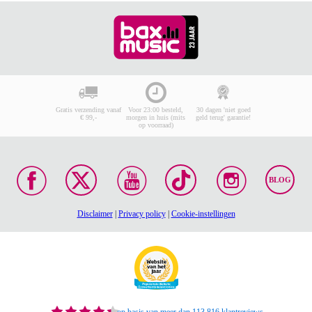
Gratis verzending vanaf
Voor 23:00 besteld,
30 dagen 'niet goed
€ 99,-
morgen in huis (mits
geld terug' garantie!
op voorraad)
BLOG
Disclaimer
|
Privacy policy
|
Cookie-instellingen
op basis van meer dan 113.816 klantreviews