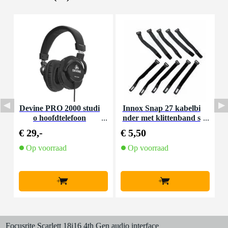
Devine PRO 2000 studi
Innox Snap 27 kabelbi
D
o hoofdtelefoon
nder met klittenband s
mal zwart (10 stuks)
€ 29,-
€ 5,50
€
Op voorraad
Op voorraad
+
+
Focusrite Scarlett 18i16 4th Gen audio interface