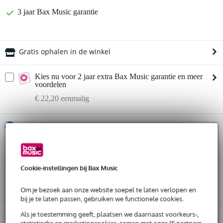
3 jaar Bax Music garantie
Gratis ophalen in de winkel
Kies nu voor 2 jaar extra Bax Music garantie en meer
voordelen
€ 22,20 eenmalig
%
Huur dit product
Huur dit product al vanaf 32 euro per maand
Focusrite Scarlett 18i16 4th Gen audio
Twijfel je of de
interface
Huur meerdere producten tegelijk: min. € 300,- en max.
bij je past? Doe de check.
Cookie-instellingen bij Bax Music
€ 2.500,-
Start de check
Gratis
thuisbezorgd of op te halen in de winkel
Om je bezoek aan onze website soepel te laten verlopen en
Al na 4 maanden maandelijks opzegbaar
bij je te laten passen, gebruiken we functionele cookies.
De mogelijkheid om je product(en) met korting te kopen
Snelle vervanging door Bax Music bij een defect
Als je toestemming geeft, plaatsen we daarnaast voorkeurs-,
Productinformatie
statistische en marketingcookies, samen met onze 15 partners