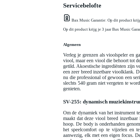
Servicebelofte
Bax Music Garantie
: Op dit product kri
Op dit product krijg je 3 jaar Bax Music Gara
Algemeen
Verleg je grenzen als vioolspeler en
viool, maar een viool die behoort tot d
getild. Akoestische ingrediënten zijn v
een zeer breed inzetbare vioolklank. Da
nu die professional of gewoon een seri
slechts 540 gram niet vergeten te worde
genieten.
SV-255: dynamisch muziekinstru
Om de dynamiek van het instrument te 
maakt dat deze viool breed inzetbaar
hoop. De body is onderhanden genom
het speelcomfort op te vijzelen en t
aanwezig, elk met een eigen focus. D