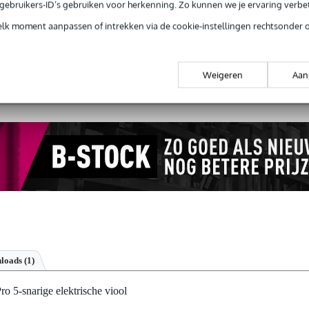
e gebruikers-ID’s gebruiken voor herkenning. Zo kunnen we je ervaring verb
elk moment aanpassen of intrekken via de cookie-instellingen rechtsonder 
 99,-
3 jaar Bax Music garantie
Grati
ug' garantie
Laagste-prijs-garantie
Grati
Weigeren
Aan
loads (1)
 5-snarige elektrische viool