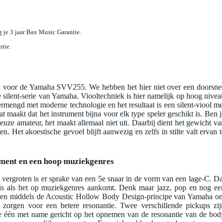
jg je 3 jaar Bax Music Garantie.
ntie.
 ga voor de Yamaha SVV255. We hebben het hier niet over een doorsne
e silent-serie van Yamaha. Viooltechniek is hier namelijk op hoog nivea
ermengd met moderne technologie en het resultaat is een silent-viool me
t maakt dat het instrument bijna voor elk type speler geschikt is. Ben j
euze amateur, het maakt allemaal niet uit. Daarbij dient het gewicht va
n. Het akoestische gevoel blijft aanwezig en zelfs in stilte valt ervan t
ment en een hoop muziekgenres
vergroten is er sprake van een 5e snaar in de vorm van een lage-C. Da
 is als het op muziekgenres aankomt. Denk maar jazz, pop en nog ee
en middels de Acoustic Hollow Body Design-principe van Yamaha o
e zorgen voor een betere resonantie. Twee verschillende pickups zij
e één met name gericht op het opnemen van de resonantie van de bod