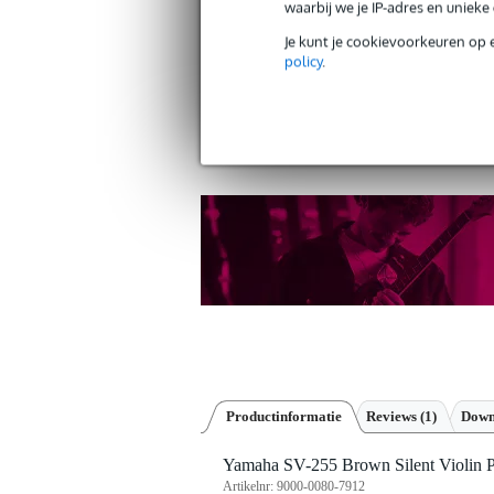
waarbij we je IP-adres en uniek
Je kunt je cookievoorkeuren op 
policy
.
Gratis verzending vanaf €
30 dagen 'niet goed geld ter
Productinformatie
Reviews
(1)
Down
Yamaha SV-255 Brown Silent Violin Pro
Artikelnr:
9000-0080-7912