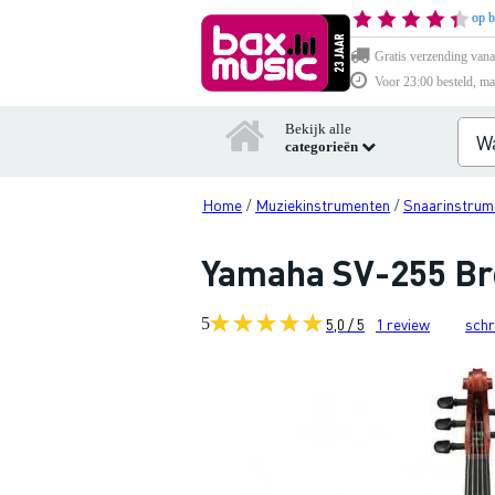
op b
Gratis verzending vana
Voor 23:00 besteld, ma
Bekijk alle
categorieën
Home
Muziekinstrumenten
Snaarinstrum
/
/
Yamaha SV-255 Brow
5
5,0 / 5
1
review
schr