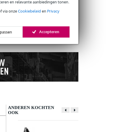
eteren en relevante aanbiedingen tonen.
of via onze
Cookiebeleid
en
Privacy
s retourneren
s CO2-neutrale verzending
Accepteren
passen
ANDEREN KOCHTEN
OOK
Schrijf zelf een review