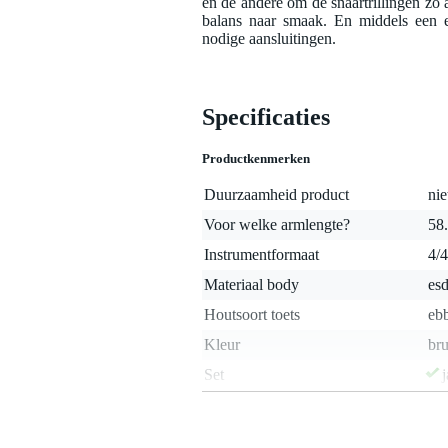
en de andere om de snaartrillingen zo 
balans naar smaak. En middels een ex
nodige aansluitingen.
Specificaties
Productkenmerken
Duurzaamheid product
nie
Voor welke armlengte?
58.
Instrumentformaat
4/4
Materiaal body
es
Houtsoort toets
eb
Kleur
bru
Set
j
Hoofdtelefoonuitgang
j
Gewicht en afmetingen inclusief verpakking