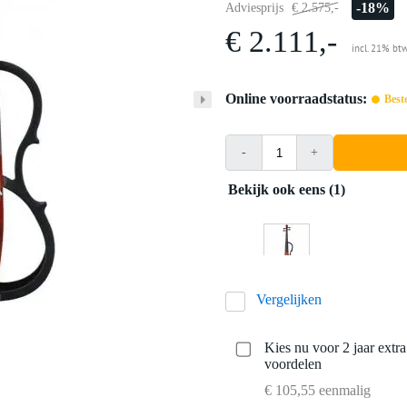
-18%
Adviesprijs
€ 2.575,-
€ 2.111,-
incl. 21% bt
Online voorraadstatus:
Best
-
+
Bekijk ook eens (1)
Vergelijken
Kies nu voor 2 jaar extr
voordelen
€ 105,55 eenmalig