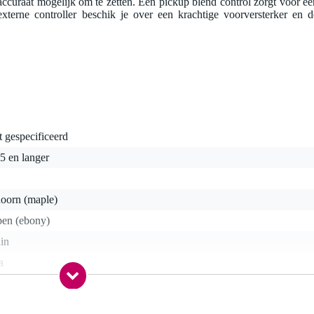
accuraat mogelijk om te zetten. Een pickup blend control zorgt voor ee
terne controller beschik je over een krachtige voorversterker en d
t gespecificeerd
5 en langer
doorn (maple)
ben (ebony)
in
a
a