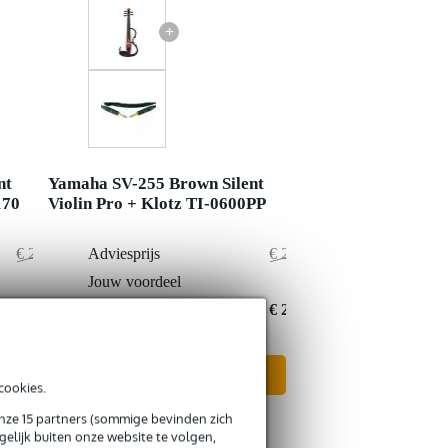
+
nt
Yamaha SV-255 Brown Silent
170
Violin Pro + Klotz TI-0600PP
€ 2.399,-
Adviesprijs
€ 2.166,-
€ 26,-
Jouw voordeel
€ 5,-
€ 2.373,-
Nu als combinatie voor
€ 2.161,-
In mijn winkelwagen
cookies.
onze 15 partners (sommige bevinden zich
elijk buiten onze website te volgen,