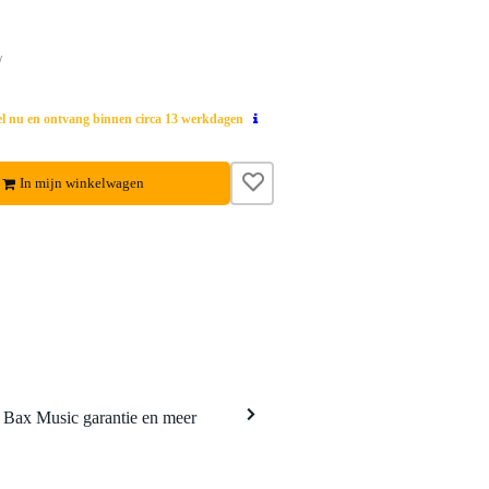
w
el nu en ontvang binnen circa 13 werkdagen
In mijn winkelwagen
a Bax Music garantie en meer