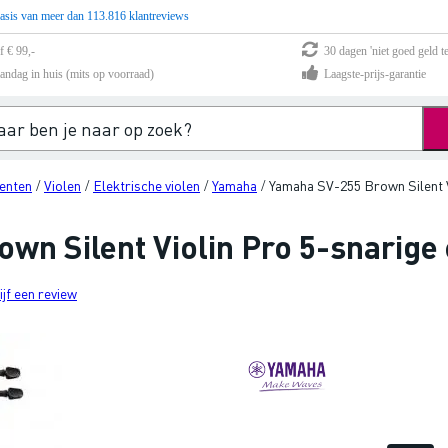
asis van meer dan 113.816 klantreviews
f € 99,-
30 dagen 'niet goed geld te
andag in huis (mits op voorraad)
Laagste-prijs-garantie
enten
Violen
Elektrische violen
Yamaha
Yamaha SV-255 Brown Silent Vi
/
/
/
/
n Silent Violin Pro 5-snarige 
ijf een review