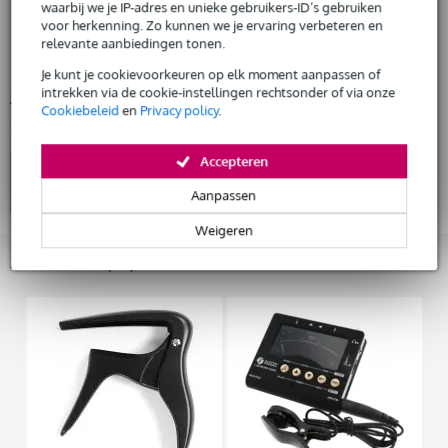
waarbij we je IP-adres en unieke gebruikers-ID’s gebruiken
elektrische gitaar
voor herkenning. Zo kunnen we je ervaring verbeteren en
Huur dit product
kleur: bruin sunburst
relevante aanbiedingen tonen.
body: elzenhout (alder)
Je kunt je cookievoorkeuren op elk moment aanpassen of
intrekken via de cookie-instellingen rechtsonder of via onze
Bekijk alle productspecificaties
Cookiebeleid
en
Privacy policy
.
Bekijk ook eens (4)
Accepteren
Aanpassen
Weigeren
Accessoires (11)