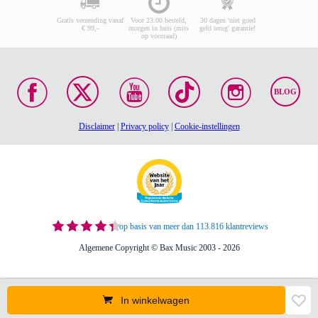
Gratis verzending vanaf
Voor 23:00 besteld,
30 dagen 'niet goed
€ 99,-
morgen in huis (mits
geld terug' garantie!
op voorraad)
BLOG
Disclaimer
|
Privacy policy
|
Cookie-instellingen
op basis van meer dan 113.816 klantreviews
Algemene Copyright © Bax Music 2003 - 2026
In winkelwagen