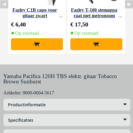
Fazley C1B capo voor
Fazley T-100 stemappa
D
gitaar zwart
raat met metronoom
€ 6,40
€ 17,50
€
Op voorraad
Op voorraad
+
+
Yamaha Pacifica 120H TBS elektr. gitaar Tobacco
Brown Sunburst
Artikelnr:
9000-0004-5617
Productinformatie
Specificaties