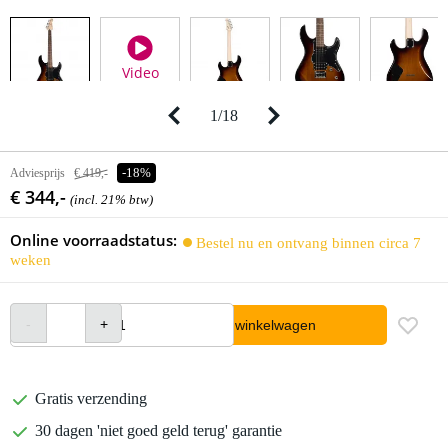
Video
1
/
18
Adviesprijs
€ 419,-
-18%
€ 344,-
(incl. 21% btw)
Online voorraadstatus:
Bestel nu en ontvang binnen circa 7
weken
In winkelwagen
Gratis verzending
30 dagen 'niet goed geld terug' garantie