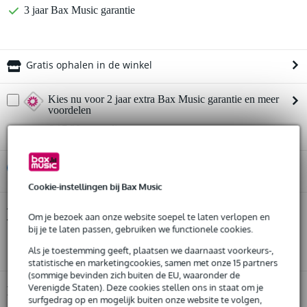
3 jaar Bax Music garantie
Gratis ophalen in de winkel
Kies nu voor 2 jaar extra Bax Music garantie en meer
voordelen
€ 17,20 eenmalig
%
Huur dit product
Cookie-instellingen bij Bax Music
Huur dit product al vanaf 25 euro per maand
Yamaha Pacifica 120H TBS elektr. gitaar
Twijfel je of de
Om je bezoek aan onze website soepel te laten verlopen en
Tobacco Brown Sunburst
Huur meerdere producten tegelijk: min. € 300,- en max.
bij je past? Doe de check.
bij je te laten passen, gebruiken we functionele cookies.
€ 2.500,-
Start de check
Gratis
thuisbezorgd of op te halen in de winkel
Als je toestemming geeft, plaatsen we daarnaast voorkeurs-,
Al na 4 maanden maandelijks opzegbaar
statistische en marketingcookies, samen met onze 15 partners
De mogelijkheid om je product(en) met korting te kopen
(sommige bevinden zich buiten de EU, waaronder de
Verenigde Staten). Deze cookies stellen ons in staat om je
Snelle vervanging door Bax Music bij een defect
Productinformatie
surfgedrag op en mogelijk buiten onze website te volgen,