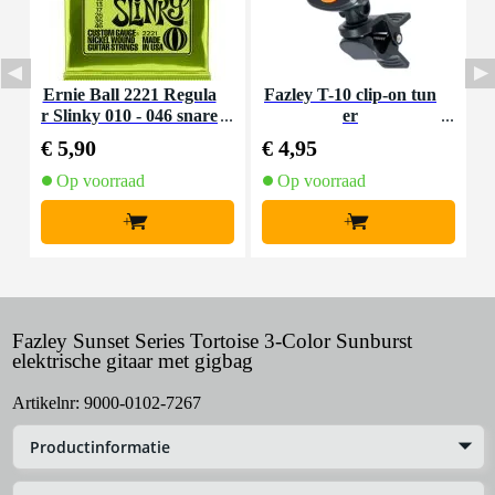
Ernie Ball 2221 Regula
Fazley T-10 clip-on tun
I
r Slinky 010 - 046 snare
er
nset voor elektrische git
€ 5,90
€ 4,95
€
aar
Op voorraad
Op voorraad
+
+
Fazley Sunset Series Tortoise 3-Color Sunburst
elektrische gitaar met gigbag
Artikelnr:
9000-0102-7267
Productinformatie