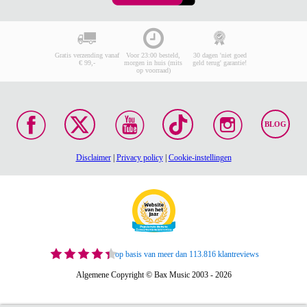
Gratis verzending vanaf
Voor 23:00 besteld,
30 dagen 'niet goed
€ 99,-
morgen in huis (mits
geld terug' garantie!
op voorraad)
BLOG
Disclaimer
|
Privacy policy
|
Cookie-instellingen
op basis van meer dan 113.816 klantreviews
Algemene Copyright © Bax Music 2003 - 2026