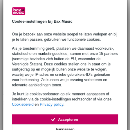
Productinformatie
Cookie-instellingen bij Bax Music
Fazley semi-akoestische gitaar
model: Tortoise
Om je bezoek aan onze website soepel te laten verlopen en bij
serie: Sunset Series
je te laten passen, gebruiken we functionele cookies.
body
materiaal: populier (poplar)
Als je toestemming geeft, plaatsen we daarnaast voorkeurs-,
statistische en marketingcookies, samen met onze 15 partners
afwerking: hoogglans (gloss)
(sommige bevinden zich buiten de EU, waaronder de
hals
Verenigde Staten). Deze cookies stellen ons in staat om je
verbinding: geschroefd (bolt-on)
surfgedrag op en mogelijk buiten onze website te volgen,
waarbij we je IP-adres en unieke gebruikers-ID’s gebruiken
materiaal: esdoorn (Canadian roasted maple)
voor herkenning. Zo kunnen we je ervaring verbeteren en
afwerking: zijdeglans (satin)
relevante aanbiedingen tonen.
Bekijk alle productspecificaties
Je kunt je cookievoorkeuren op elk moment aanpassen of
intrekken via de cookie-instellingen rechtsonder of via onze
Bekijk ook eens (4)
Cookiebeleid
en
Privacy policy
.
Accepteren
Aanpassen