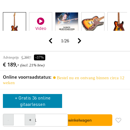
Video
1
/
26
Adviesprijs
€ 302,-
-37%
€ 189,-
(incl. 21% btw)
Online voorraadstatus:
Bestel nu en ontvang binnen circa 12
weken
+ Gratis 36 online
gitaarlessen
In winkelwagen