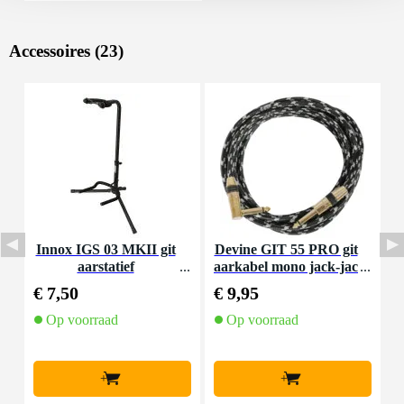
Accessoires (23)
Innox IGS 03 MKII git
Devine GIT 55 PRO git
F
aarstatief
aarkabel mono jack-jac
k haaks 5.5 meter
€ 7,50
€ 9,95
€
Op voorraad
Op voorraad
+
+