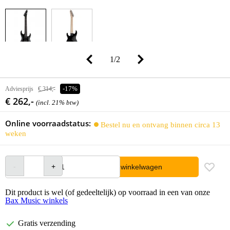
1
/
2
Adviesprijs
€ 314,-
-17%
€ 262,-
(incl. 21% btw)
Online voorraadstatus:
Bestel nu en ontvang binnen circa 13
weken
In winkelwagen
Dit product is wel (of gedeeltelijk) op voorraad in een van onze
Bax Music winkels
Gratis verzending