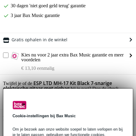
30 dagen 'niet goed geld terug' garantie
3 jaar Bax Music garantie
Gratis ophalen in de winkel
Kies nu voor 2 jaar extra Bax Music garantie en meer
voordelen
€ 13,10 eenmalig
ESP LTD MH-17 Kit Black 7-snarige
Twijfel je of de
elektrische gitaar met gigbag
bij je past? Doe de check.
Start de check
Cookie-instellingen bij Bax Music
Productinformatie
esdoorn hals met Thin U-profiel
Om je bezoek aan onze website soepel te laten verlopen en bij
je te laten passen, gebruiken we functionele cookies.