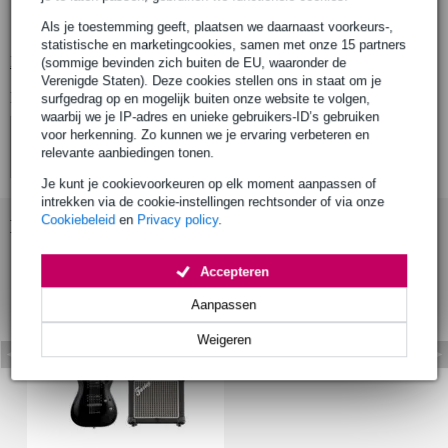
hardwood toets met 22 XJ frets en 13.75 inch radius
Als je toestemming geeft, plaatsen we daarnaast voorkeurs-,
ESP Designed LH-100 passieve humbuckers
statistische en marketingcookies, samen met onze 15 partners
Bekijk alle productspecificaties
(sommige bevinden zich buiten de EU, waaronder de
Verenigde Staten). Deze cookies stellen ons in staat om je
Bekijk ook eens (4)
surfgedrag op en mogelijk buiten onze website te volgen,
waarbij we je IP-adres en unieke gebruikers-ID’s gebruiken
voor herkenning. Zo kunnen we je ervaring verbeteren en
relevante aanbiedingen tonen.
Je kunt je cookievoorkeuren op elk moment aanpassen of
intrekken via de cookie-instellingen rechtsonder of via onze
Cookiebeleid
en
Privacy policy
.
Bekijk ook eens (1)
Accepteren
Aanpassen
Weigeren