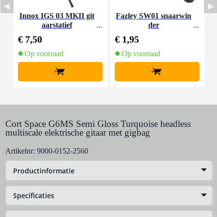
Innox IGS 03 MKII git
Fazley SW01 snaarwin
aarstatief
der
K
€ 7,50
€ 1,95
€
Op voorraad
Op voorraad
+
+
Cort Space G6MS Semi Gloss Turquoise headless
multiscale elektrische gitaar met gigbag
Artikelnr:
9000-0152-2560
Productinformatie
Specificaties