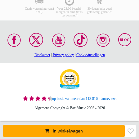
Gratis verzending vanaf
Voor 23:00 besteld,
30 dagen 'niet goed
€ 99,-
morgen in huis (mits
geld terug' garantie!
op voorraad)
BLOG
Disclaimer
|
Privacy policy
|
Cookie-instellingen
op basis van meer dan 113.816 klantreviews
Algemene Copyright © Bax Music 2003 - 2026
In winkelwagen