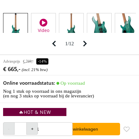
Video
1
/
12
Adviesprijs
€ 769,-
-14%
€ 665,-
(incl. 21% btw)
Online voorraadstatus:
Op voorraad
Nog 1 stuk op voorraad in ons magazijn
(en nog 3 stuks op voorraad bij de leverancier)
🔥HOT & NEW
In winkelwagen