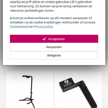
Gratis
thuisbezorgd of op te halen in de winkel
waarbij we je IP-adres en unieke gebruikers-ID’s gebruiken
Start de check
Al na 4 maanden maandelijks opzegbaar
voor herkenning. Zo kunnen we je ervaring verbeteren en
relevante aanbiedingen tonen.
De mogelijkheid om je product(en) met korting te kopen
Snelle vervanging door Bax Music bij een defect
Je kunt je cookievoorkeuren op elk moment aanpassen of
Productinformatie
intrekken via de cookie-instellingen rechtsonder of via onze
Cookiebeleid
en
Privacy policy
.
merk: Cort
Huur dit product
model: Space G6MS
Accepteren
type: Koploos (headless)
Aanpassen
Bekijk alle productspecificaties
Weigeren
Accessoires (11)