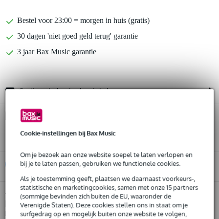
Bestel voor 23:00 = morgen in huis (gratis)
30 dagen 'niet goed geld terug' garantie
3 jaar Bax Music garantie
Gratis ophalen in de winkel
Kies nu voor 2 jaar extra Bax Music garantie en meer
voordelen
Cookie-instellingen bij Bax Music
€ 33,25 eenmalig
Om je bezoek aan onze website soepel te laten verlopen en
bij je te laten passen, gebruiken we functionele cookies.
%
Huur dit product
Als je toestemming geeft, plaatsen we daarnaast voorkeurs-,
statistische en marketingcookies, samen met onze 15 partners
Huur dit product al vanaf 48 euro per maand
Cort Space G6MS Semi Gloss Turquoise
Twijfel je of de
(sommige bevinden zich buiten de EU, waaronder de
headless multiscale elektrische gitaar met gigbag
Huur meerdere producten tegelijk: min. € 300,- en max.
bij je
Verenigde Staten). Deze cookies stellen ons in staat om je
past? Doe de check.
€ 2.500,-
surfgedrag op en mogelijk buiten onze website te volgen,