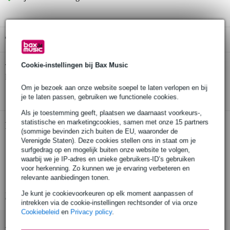
Gratis ophalen in de winkel
Cookie-instellingen bij Bax Music
Ernie Ball M-Steel Hybrid Slinky 09-46
Twijfel je of de
bij je
past? Doe de check.
Om je bezoek aan onze website soepel te laten verlopen en bij
Start de check
je te laten passen, gebruiken we functionele cookies.
Als je toestemming geeft, plaatsen we daarnaast voorkeurs-,
statistische en marketingcookies, samen met onze 15 partners
Productinformatie
(sommige bevinden zich buiten de EU, waaronder de
Verenigde Staten). Deze cookies stellen ons in staat om je
elektrische gitaarsnaren
surfgedrag op en mogelijk buiten onze website te volgen,
soort: M-Steel Slinky
waarbij we je IP-adres en unieke gebruikers-ID’s gebruiken
voor herkenning. Zo kunnen we je ervaring verbeteren en
materiaal: Maraging Steel, omwikkeld met een legering van Cobalt
relevante aanbiedingen tonen.
en staal
Je kunt je cookievoorkeuren op elk moment aanpassen of
Bekijk alle productspecificaties
intrekken via de cookie-instellingen rechtsonder of via onze
Cookiebeleid
en
Privacy policy
.
Accessoires (1)