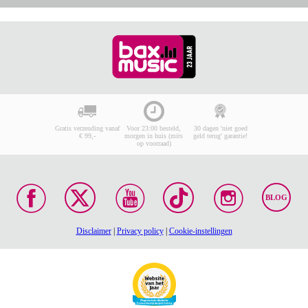
Gratis verzending vanaf
Voor 23:00 besteld,
30 dagen 'niet goed
€ 99,-
morgen in huis (mits
geld terug' garantie!
op voorraad)
BLOG
Disclaimer
|
Privacy policy
|
Cookie-instellingen