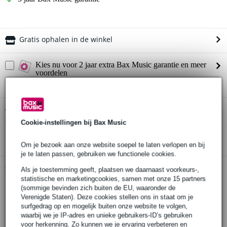
Gratis ophalen in de winkel
Kies nu voor 2 jaar extra Bax Music garantie en meer
voordelen
€ 6,05 eenmalig
Fender J Mascis Signature Jazzmaster
Twijfel je of de
Pickup Set (set van 2)
bij je past? Doe de check.
Cookie-instellingen bij Bax Music
Start de check
Om je bezoek aan onze website soepel te laten verlopen en bij
je te laten passen, gebruiken we functionele cookies.
Productinformatie
Als je toestemming geeft, plaatsen we daarnaast voorkeurs-,
statistische en marketingcookies, samen met onze 15 partners
(sommige bevinden zich buiten de EU, waaronder de
Fender signature set van 2 gitaarelementen
Verenigde Staten). Deze cookies stellen ons in staat om je
type: J Mascis Jazzmaster Pickup Set
surfgedrag op en mogelijk buiten onze website te volgen,
serie: J Mascis Capsule Collection
waarbij we je IP-adres en unieke gebruikers-ID’s gebruiken
voor herkenning. Zo kunnen we je ervaring verbeteren en