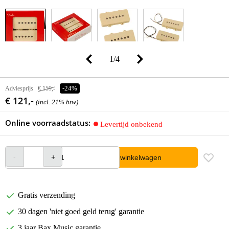
1
/
4
Adviesprijs
€ 159,-
-24%
€ 121,-
(incl. 21% btw)
Online voorraadstatus:
Levertijd onbekend
In winkelwagen
Gratis verzending
30 dagen 'niet goed geld terug' garantie
3 jaar Bax Music garantie