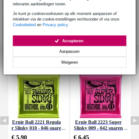
Bekijk alle productspecificaties
relevante aanbiedingen tonen.
Bekijk ook eens (4)
Je kunt je cookievoorkeuren op elk moment aanpassen of
intrekken via de cookie-instellingen rechtsonder of via onze
Cookiebeleid
en
Privacy policy
.
Accepteren
Aanpassen
Accessoires (16)
Weigeren
Ernie Ball 2221 Regula
Ernie Ball 2223 Super
D
r Slinky 010 - 046 snare
Slinky 009 - 042 snaren
r
nset voor elektrische git
set voor elektrische gita
€ 5,90
€ 6,45
€