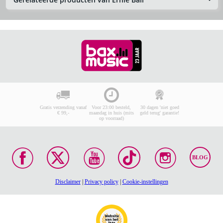
Gratis verzending vanaf
Voor 23:00 besteld,
30 dagen 'niet goed
€ 99,-
maandag in huis (mits
geld terug' garantie!
op voorraad)
BLOG
Disclaimer
|
Privacy policy
|
Cookie-instellingen