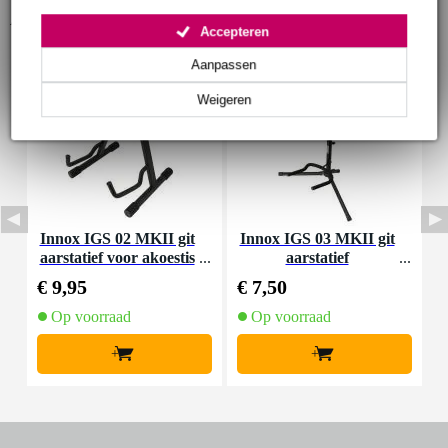
Accessoires (23)
Accepteren
Aanpassen
Weigeren
Innox IGS 02 MKII git
Innox IGS 03 MKII git
D
aarstatief voor akoestis
aarstatief
a
che gitaar
€ 9,95
€ 7,50
€
Op voorraad
Op voorraad
+
+