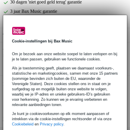
30 dagen 'niet goed geld terug' garantie
3 jaar Bax Music garantie
Gratis ophalen in de winkel
Cookie-instellingen bij Bax Music
Ernie Ball 2813 Hybrid Slinky Flatwound
Twijfel je of de
Om je bezoek aan onze website soepel te laten verlopen en bij
Bass
bij je past? Doe de check.
je te laten passen, gebruiken we functionele cookies.
Start de check
Als je toestemming geeft, plaatsen we daarnaast voorkeurs-,
statistische en marketingcookies, samen met onze 15 partners
(sommige bevinden zich buiten de EU, waaronder de
Productinformatie
Verenigde Staten). Deze cookies stellen ons in staat om je
surfgedrag op en mogelijk buiten onze website te volgen,
waarbij we je IP-adres en unieke gebruikers-ID’s gebruiken
set van 4 snaren
voor herkenning. Zo kunnen we je ervaring verbeteren en
geschikt voor: elektrische basgitaar
relevante aanbiedingen tonen.
materiaal: cobalt/staal
Je kunt je cookievoorkeuren op elk moment aanpassen of
Bekijk alle productspecificaties
intrekken via de cookie-instellingen rechtsonder of via onze
Cookiebeleid
en
Privacy policy
.