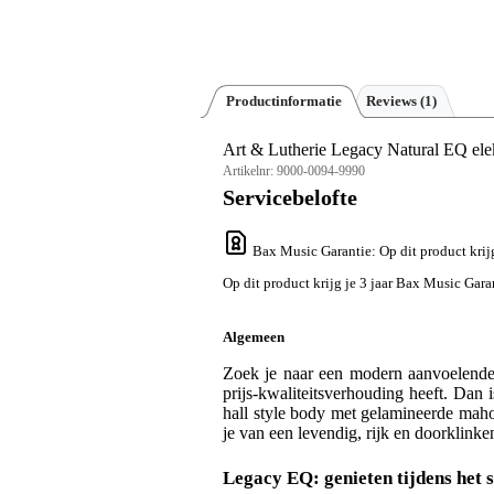
Productinformatie
Reviews
(1)
Art & Lutherie Legacy Natural EQ elek
Artikelnr:
9000-0094-9990
Servicebelofte
Bax Music Garantie
: Op dit product kri
Op dit product krijg je 3 jaar Bax Music Gara
Algemeen
Zoek je naar een modern aanvoelende e
prijs-kwaliteitsverhouding heeft. Dan
hall style body met gelamineerde mahon
je van een levendig, rijk en doorklinke
Legacy EQ: genieten tijdens het sp