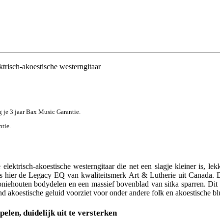
trisch-akoestische westerngitaar
jg je 3 jaar Bax Music Garantie.
ntie.
lektrisch-akoestische westerngitaar die net een slagje kleiner is, le
 is hier de Legacy EQ van kwaliteitsmerk Art & Lutherie uit Canada. D
iehouten bodydelen en een massief bovenblad van sitka sparren. Dit lev
nd akoestische geluid voorziet voor onder andere folk en akoestische bl
elen, duidelijk uit te versterken