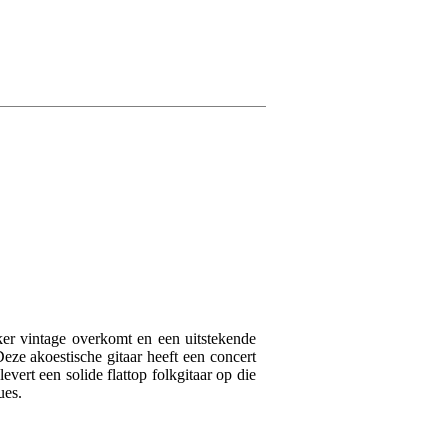
Schrijf zelf een r
Je naam
Reviews uit an
Je beoordeling
Vertaal alle reviews naa
Je ervaring
kker vintage overkomt en een uitstekende
eze akoestische gitaar heeft een concert
ert een solide flattop folkgitaar op die
Alias
28 januari 2023
ues.
5