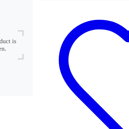
duct is
en.