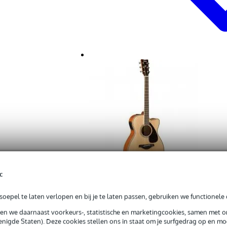
c
Vergelijken
Extra voordeel
-16%
Yamaha FSX820C NT II Natural elektrisch-ak
oepel te laten verlopen en bij je te laten passen, gebruiken we functionele 
Adviesprijs 725,-
609,-
sen we daarnaast voorkeurs-, statistische en marketingcookies, samen met 
nigde Staten). Deze cookies stellen ons in staat om je surfgedrag op en mog