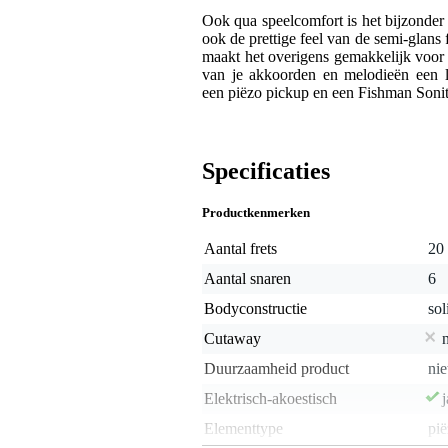
Ook qua speelcomfort is het bijzonder 
ook de prettige feel van de semi-glans f
maakt het overigens gemakkelijk voor 
van je akkoorden en melodieën een l
een piëzo pickup en een Fishman Soni
Specificaties
Productkenmerken
Aantal frets
20
Aantal snaren
6
Bodyconstructie
sol
Cutaway
Duurzaamheid product
nie
Elektrisch-akoestisch
j
Elementtype
pi