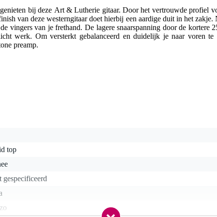
genieten bij deze Art & Lutherie gitaar. Door het vertrouwde profiel v
inish van deze westerngitaar doet hierbij een aardige duit in het zakje. 
de vingers van je frethand. De lagere snaarspanning door de kortere
icht werk. Om versterkt gebalanceerd en duidelijk je naar voren te
tone preamp.
id top
nee
t gespecificeerd
a
ëzo