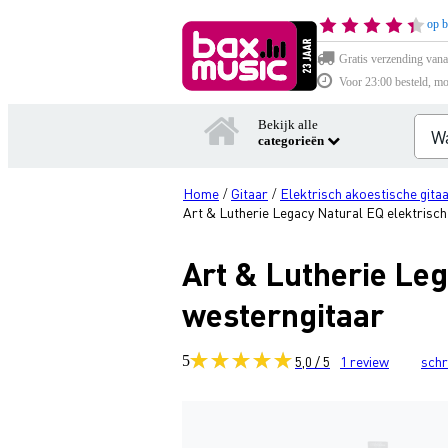
op b
Gratis verzending vana
Voor 23:00 besteld, mo
Bekijk alle
categorieën
Home
Gitaar
Elektrisch akoestische gita
/
/
Art & Lutherie Legacy Natural EQ elektrisc
Art & Lutherie Le
westerngitaar
5
5,0 / 5
1
review
schr