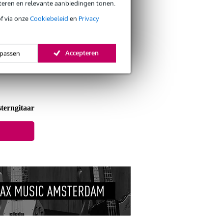
eteren en relevante aanbiedingen tonen.
Bestel nu en ontvang binnen circa 13 werkdagen
of via onze
Cookiebeleid
en
Privacy
Accepteren
passen
terngitaar