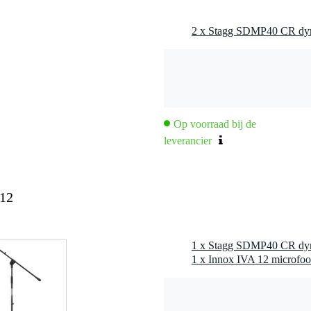
2 x Stagg SDMP40 CR dyn
0 gr
0 x 16,0 x 7,5 cm
Op voorraad bij de
leverancier
12
Hz
1 x Stagg SDMP40 CR dyn
1 x Innox IVA 12 microfoo
6.35 mm jack