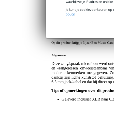
Productinformatie
Reviews
(4)
waarbij we je IP-adres en uniek
Je kunt je cookievoorkeuren op 
Stagg SDMP40 CR dynamische zangm
policy
.
Artikelnr:
9000-0027-3935
Servicebelofte
Bax Music Garantie
: Op dit product kri
Op dit product krijg je 3 jaar Bax Music Gara
Algemeen
Deze zang/spraak-microfoon werd ontwo
en -zangeressen onweerstaanbaar v
moderne kenmerken meegegeven. Zo is
dankzij zijn lichte kunststof behuizi
6.3 mm jack-kabel en dat hij direct op 
Tips of opmerkingen over dit produ
Geleverd inclusief XLR naar 6.3