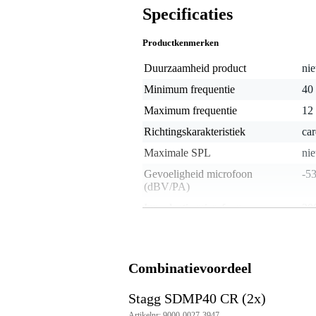
Specificaties
Productkenmerken
Duurzaamheid product
nie
Minimum frequentie
40
Maximum frequentie
12
Richtingskarakteristiek
car
Maximale SPL
nie
Gevoeligheid microfoon
-5
(dBV/PA)
Impedantie microfoon
30
Type audio connector
XL
Aan/uit schakelaar
Ja
Combinatievoordeel
Gewicht microfoon
25
Microfoonset
Stagg SDMP40 CR (2x)
Microfoon accessoires
mic
Artikelnr: 9000-0027-3947