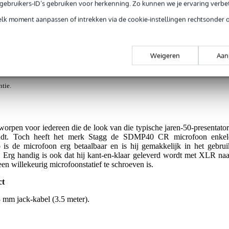
e gebruikers-ID’s gebruiken voor herkenning. Zo kunnen we je ervaring verb
elk moment aanpassen of intrekken via de cookie-instellingen rechtsonder 
icrofoon
Weigeren
Aan
jg je 3 jaar Bax Music Garantie.
ntie.
rpen voor iedereen die de look van die typische jaren-50-presentator
indt. Toch heeft het merk Stagg de SDMP40 CR microfoon enkel
 de microfoon erg betaalbaar en is hij gemakkelijk in het gebrui
ng. Erg handig is ook dat hij kant-en-klaar geleverd wordt met XLR naa
een willekeurig microfoonstatief te schroeven is.
ct
 mm jack-kabel (3.5 meter).