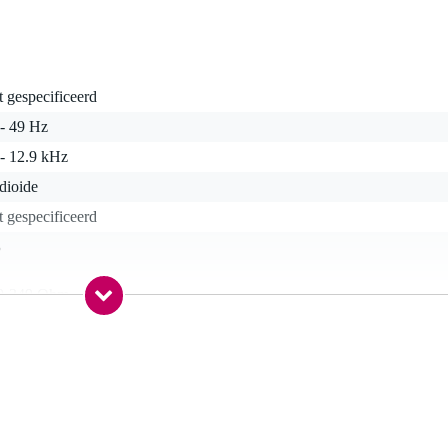
t gespecificeerd
 - 49 Hz
 - 12.9 kHz
dioide
t gespecificeerd
3
0-349 Ohm
R 3-polig
0-299 gram
nee
rofoon clip, kabel