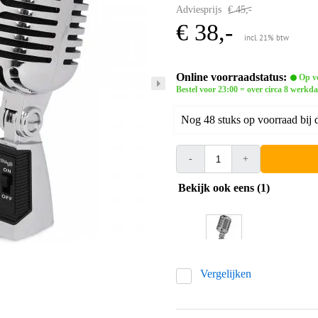
Adviesprijs
€ 45,-
€ 38,-
incl. 21% btw
Online voorraadstatus:
Op vo
Bestel voor 23:00 = over circa 8 werkda
Nog 48 stuks op voorraad bij d
-
+
Bekijk ook eens (1)
Vergelijken