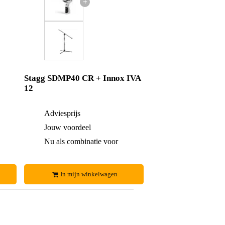
+
Stagg SDMP40 CR + Innox IVA
12
€ 76,-
Adviesprijs
€ 57,-
€ 5,-
Jouw voordeel
€ 2,-
€ 71,-
Nu als combinatie voor
€ 55,-
In mijn winkelwagen