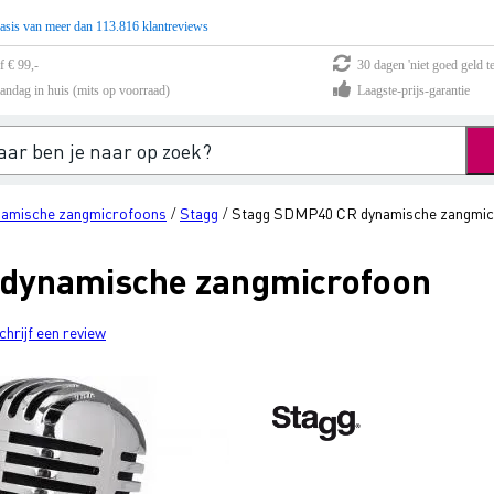
asis van meer dan 113.816 klantreviews
f € 99,-
30 dagen 'niet goed geld te
andag in huis (mits op voorraad)
Laagste-prijs-garantie
amische zangmicrofoons
Stagg
Stagg SDMP40 CR dynamische zangmic
/
/
dynamische zangmicrofoon
chrijf een review