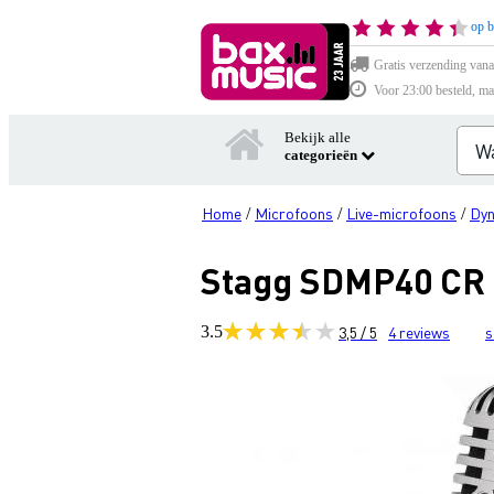
op b
Gratis verzending vana
Voor 23:00 besteld, ma
Bekijk alle
categorieën
Home
Microfoons
Live-microfoons
Dyn
/
/
/
Stagg SDMP40 CR 
3.5
3,5 / 5
4
reviews
s