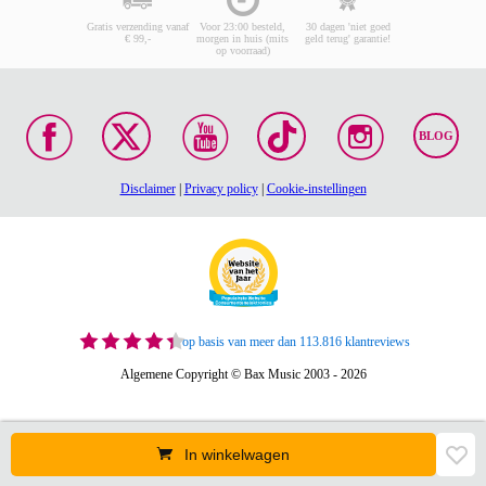
Gratis verzending vanaf
Voor 23:00 besteld,
30 dagen 'niet goed
€ 99,-
morgen in huis (mits
geld terug' garantie!
op voorraad)
BLOG
Disclaimer
|
Privacy policy
|
Cookie-instellingen
op basis van meer dan 113.816 klantreviews
Algemene Copyright © Bax Music 2003 - 2026
In winkelwagen