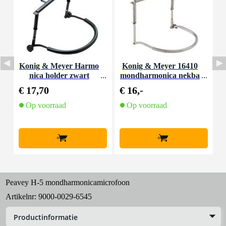
Konig & Meyer Harmo
Konig & Meyer 16410
H
nica holder zwart
mondharmonica nekba
nd
€ 17,70
€ 16,-
€
Op voorraad
Op voorraad
+
+
Peavey H-5 mondharmonicamicrofoon
Artikelnr:
9000-0029-6545
Productinformatie