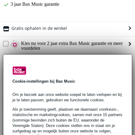
3 jaar Bax Music garantie
Gratis ophalen in de winkel
Kies nu voor 2 jaar extra Bax Music garantie en meer
voordelen
€ 5,45 eenmalig
Peavey H-5 mondharmonicamicrofoon
Twijfel je of de
bij
je past? Doe de check.
Cookie-instellingen bij Bax Music
Start de check
Om je bezoek aan onze website soepel te laten verlopen en bij
je te laten passen, gebruiken we functionele cookies.
Productinformatie
Als je toestemming geeft, plaatsen we daarnaast voorkeurs-,
statistische en marketingcookies, samen met onze 15 partners
Peavey H-5
(sommige bevinden zich buiten de EU, waaronder de
dynamische mondharmonica microfoon
Verenigde Staten). Deze cookies stellen ons in staat om je
surfgedrag op en mogelijk buiten onze website te volgen,
richtingskarakteristiek: omnidirectioneel