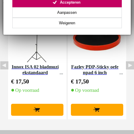
Accessoires (6)
Accepteren
Aanpassen
Weigeren
Innox ISA 02 bladmuzi
Fazley PDP-Sticky oefe
P
ekstandaard
npad 6 inch
€ 17,50
€ 17,50
€
Op voorraad
Op voorraad
+
+