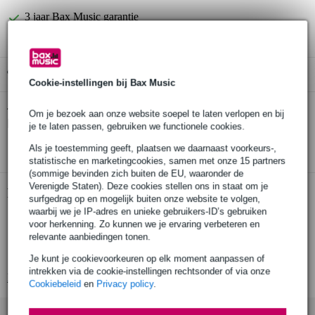
3 jaar Bax Music garantie
Gratis ophalen in de winkel
Cookie-instellingen bij Bax Music
Promark TX420N Mike Portnoy 420
Twijfel je of de
Om je bezoek aan onze website soepel te laten verlopen en bij
hickory drumstokken
bij je past? Doe de check.
je te laten passen, gebruiken we functionele cookies.
Start de check
Als je toestemming geeft, plaatsen we daarnaast voorkeurs-,
statistische en marketingcookies, samen met onze 15 partners
(sommige bevinden zich buiten de EU, waaronder de
Verenigde Staten). Deze cookies stellen ons in staat om je
Productinformatie
surfgedrag op en mogelijk buiten onze website te volgen,
waarbij we je IP-adres en unieke gebruikers-ID’s gebruiken
1 paar houten drumstokken
voor herkenning. Zo kunnen we je ervaring verbeteren en
Pro mark type: S
relevante aanbiedingen tonen.
nylon tip
Je kunt je cookievoorkeuren op elk moment aanpassen of
intrekken via de cookie-instellingen rechtsonder of via onze
Bekijk alle productspecificaties
Cookiebeleid
en
Privacy policy
.