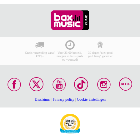
Gratis verzending vanaf
Voor 23:00 besteld,
30 dagen 'niet goed
€ 99,-
morgen in huis (mits
geld terug' garantie!
op voorraad)
BLOG
Disclaimer
|
Privacy policy
|
Cookie-instellingen