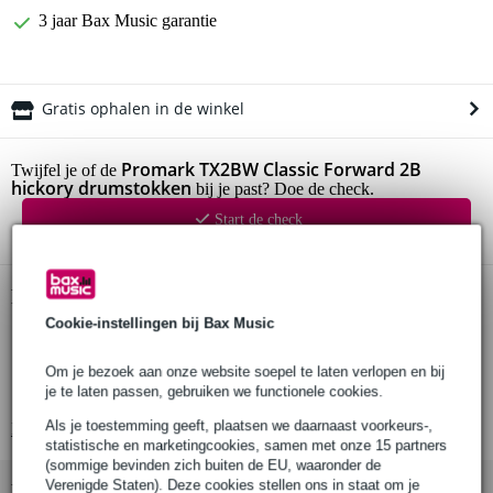
3 jaar Bax Music garantie
Gratis ophalen in de winkel
Promark TX2BW Classic Forward 2B
Twijfel je of de
hickory drumstokken
bij je past? Doe de check.
Start de check
Productinformatie
Cookie-instellingen bij Bax Music
houten drumstokken
per 2 stuks verpakt
Om je bezoek aan onze website soepel te laten verlopen en bij
je te laten passen, gebruiken we functionele cookies.
Pro mark type: XL
Als je toestemming geeft, plaatsen we daarnaast voorkeurs-,
Bekijk alle productspecificaties
statistische en marketingcookies, samen met onze 15 partners
(sommige bevinden zich buiten de EU, waaronder de
Verenigde Staten). Deze cookies stellen ons in staat om je
Bekijk ook eens (1)