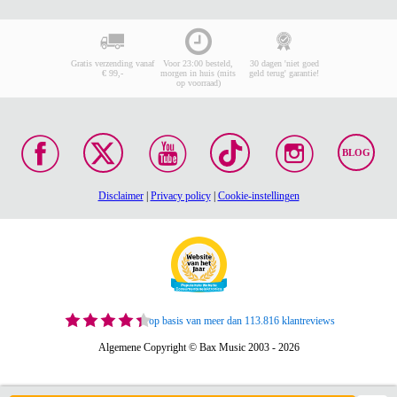
Gratis verzending vanaf
Voor 23:00 besteld,
30 dagen 'niet goed
€ 99,-
morgen in huis (mits
geld terug' garantie!
op voorraad)
BLOG
Disclaimer
|
Privacy policy
|
Cookie-instellingen
op basis van meer dan 113.816 klantreviews
Algemene Copyright © Bax Music 2003 - 2026