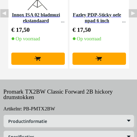
Innox ISA 02 bladmuzi
Fazley PDP-Sticky oefe
V
ekstandaard
npad 6 inch
€ 17,50
€ 17,50
€
Op voorraad
Op voorraad
+
+
Promark TX2BW Classic Forward 2B hickory
drumstokken
Artikelnr:
PB-PMTX2BW
Productinformatie
Specificaties