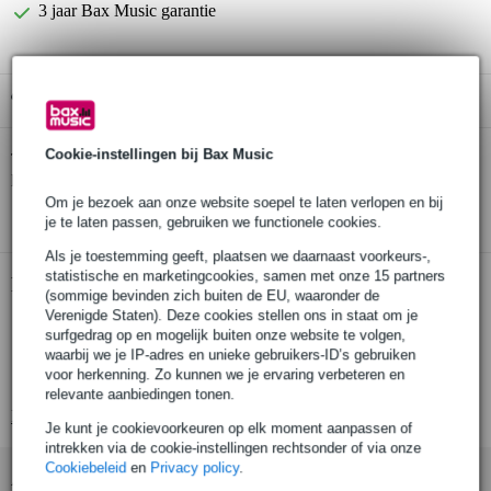
3 jaar Bax Music garantie
Gratis ophalen in de winkel
Cookie-instellingen bij Bax Music
Promark TX2BN hickory drumstokken
Twijfel je of de
bij je
past? Doe de check.
Om je bezoek aan onze website soepel te laten verlopen en bij
Start de check
je te laten passen, gebruiken we functionele cookies.
Als je toestemming geeft, plaatsen we daarnaast voorkeurs-,
statistische en marketingcookies, samen met onze 15 partners
Productinformatie
(sommige bevinden zich buiten de EU, waaronder de
Verenigde Staten). Deze cookies stellen ons in staat om je
per 2 stuks verpakt
surfgedrag op en mogelijk buiten onze website te volgen,
Promark type: XL
waarbij we je IP-adres en unieke gebruikers-ID’s gebruiken
voor herkenning. Zo kunnen we je ervaring verbeteren en
nylon tip
relevante aanbiedingen tonen.
Bekijk alle productspecificaties
Je kunt je cookievoorkeuren op elk moment aanpassen of
intrekken via de cookie-instellingen rechtsonder of via onze
Cookiebeleid
en
Privacy policy
.
Accessoires (6)