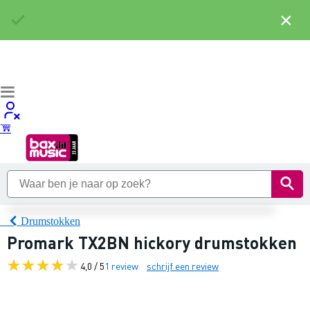
×
Drumstokken
Promark TX2BN hickory drumstokken
4,0 / 5
1 review
schrijf een review