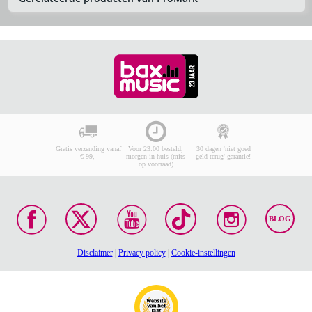
Gratis verzending vanaf
Voor 23:00 besteld,
30 dagen 'niet goed
€ 99,-
morgen in huis (mits
geld terug' garantie!
op voorraad)
BLOG
Disclaimer
|
Privacy policy
|
Cookie-instellingen