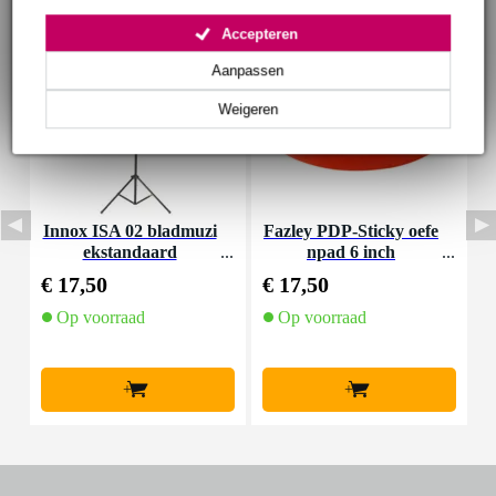
Accepteren
Aanpassen
Weigeren
Innox ISA 02 bladmuzi
Fazley PDP-Sticky oefe
V
ekstandaard
npad 6 inch
€ 17,50
€ 17,50
€
Op voorraad
Op voorraad
+
+