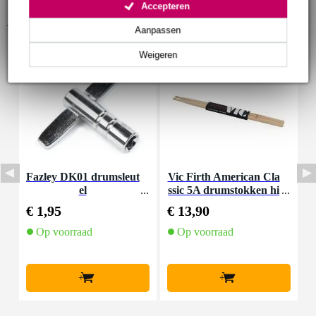
Accepteren
Accessoires (14)
Aanpassen
Weigeren
Fazley DK01 drumsleut
Vic Firth American Cla
I
el
ssic 5A drumstokken hi
ckory met houten tip
€ 1,95
€ 13,90
€
Op voorraad
Op voorraad
+
+