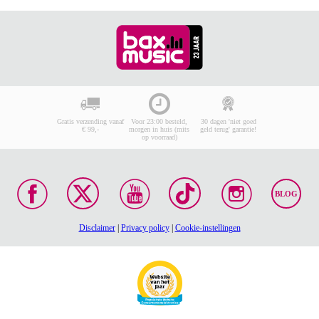
Gratis verzending vanaf
Voor 23:00 besteld,
30 dagen 'niet goed
€ 99,-
morgen in huis (mits
geld terug' garantie!
op voorraad)
BLOG
Disclaimer
|
Privacy policy
|
Cookie-instellingen